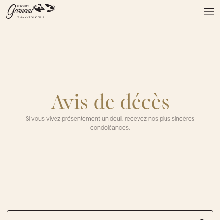
À PROPOS
NOS SERVICES
NOS PRODUITS
NOTRE ÉQUIPE
NOS SALONS
Avis de décès
AVIS DE DÉCÈS
Si vous vivez présentement un deuil, recevez nos plus sincères
condoléances.
Actualités
FAQ et mythes
Liens utiles
Témoignages
Emplois
Dons