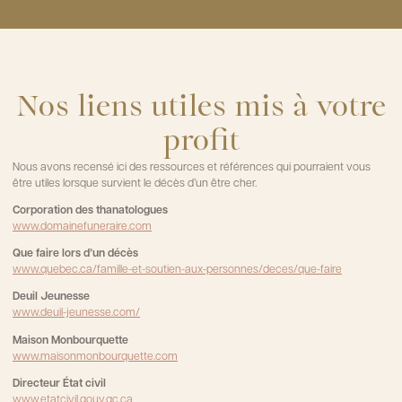
Nos liens utiles mis à votre
profit
Nous avons recensé ici des ressources et références qui pourraient vous
être utiles lorsque survient le décès d’un être cher.
Corporation des thanatologues
www.domainefuneraire.com
Que faire lors d’un décès
www.quebec.ca/famille-et-soutien-aux-personnes/deces/que-faire
Deuil Jeunesse
www.deuil-jeunesse.com/
Maison Monbourquette
www.maisonmonbourquette.com
Directeur État civil
www.etatcivil.gouv.qc.ca