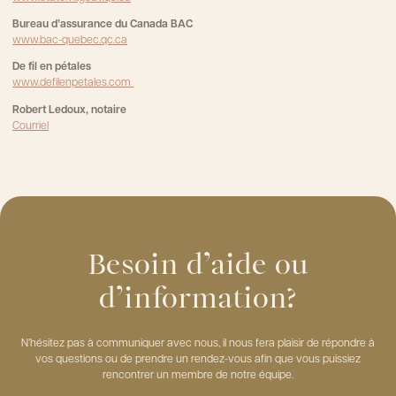
Bureau d’assurance du Canada BAC
www.bac-quebec.qc.ca
De fil en pétales
www.defilenpetales.com
Robert Ledoux, notaire
Courriel
Besoin d’aide ou
d’information?
N’hésitez pas à communiquer avec nous, il nous fera plaisir de répondre à
vos questions ou de prendre un rendez-vous afin que vous puissiez
rencontrer un membre de notre équipe.