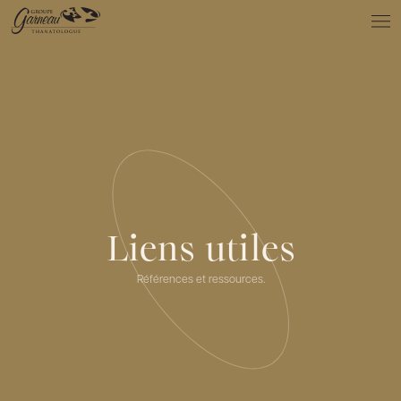
À PROPOS
NOS SERVICES
NOS PRODUITS
NOTRE ÉQUIPE
NOS SALONS
AVIS DE DÉCÈS
Actualités
Liens utiles
FAQ et mythes
Liens utiles
Références et ressources.
Témoignages
Emplois
Dons