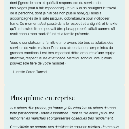
dont j’ignore le nom et qui était responsable du service des
breuvages (tout à fait impeccable). Je veux aussi souligner le travail
de la personne, dont je n’ai pas non plus le nom, qui nous a
accompagnés de la salle jusqu’au colombarium pour y déposer
l’urne. Ce moment s’est passé dans le respect et la dignité, et le texte
qu’il a choisi de lire ne pouvait être plus approprié; c’était comme s’il
avait connu mon mari défunt et la famille présente.
Vous le constatez, ma famille et moi avons été très satisfaites des
services de votre maison. Dans ces circonstances empreintes de
grandes émotions, il est très important d’être entourés d’une équipe
attentive, respectueuse et efficace. Merci du fond du cœur, vous
pouvez être fière de votre monde! »
– Lucette Caron-Turmel
Plus qu’une entreprise
« Le décès d’un proche, ça frappe, je l’ai vécu lors du décès de mon
père par accident. J’étais assommée. Étant sa fille aînée, j’ai dû me
remonter les manches et organiser les obsèques très rapidement.
C’est difficile de prendre des décisions le cœur en miettes. Je me suis