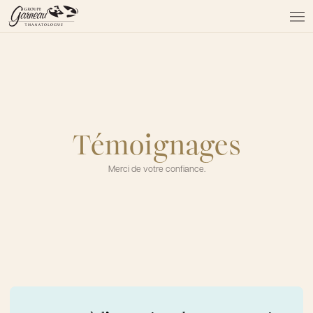
À PROPOS
NOS SERVICES
NOS PRODUITS
NOTRE ÉQUIPE
NOS SALONS
Témoignages
AVIS DE DÉCÈS
Merci de votre confiance.
Actualités
FAQ et mythes
Liens utiles
Témoignages
Emplois
Dons