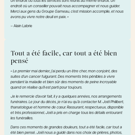
Un endroit où tous les services sont réunis au même endroit. Un
endroit où un conseiller pouvait nous accompagner et nous guider.
Merci aux gens du Groupe Garneau, c’est mission accomplie, et nous
avons pu vivre notre deuil en paix. »
– Alain Labrie
Tout a été facile, car tout a été bien
pensé
« Le premier mai dernier, j’ai perdu un être cher, mon conjoint, des
suites d’un cancer fulgurant. Des moments très pénibles à vivre
pendant la maladie et bien sûr des moments de peine incroyable
quand on réalise qu’il est parti pour toujours.
Je le remercie d’avoir fait, il y a quelques années, nos arrangements
funéraires. Le jour du décès, je n’ai eu qu’à contacter M. Joël Philibert,
thanatologue et homme de cœur. Rassurant, respectueux, disponible
et très professionnel, Joël a pris en charge tous les détails entourant
les funérailles.
Dans ces moments de grandes douleurs, tout a été facile, car tout a
été bien pensé. Joël nous a guidé dans nos choix de prières, photos,