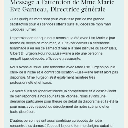
Message à l’attention de Mme Marie
Eve Garneau, Directrice générale
« Ces quelques mots sont pour vous faire part de ma grande
satisfaction pour les services offerts suite au décès de mon mari
Jacques Turmel.
Le premier contact que nous avons eu a été avec Lisa-Marie le jour
même du décès de mon mari, le 10 février dernier. La cérémonie
hommage a eu lieu ce samedi 3 mai, à la salle Bienville du salon Blais,
Gilbert & Turgeon. Pour nous, Lisa-Marie a été une personne
empathique, dévouée, efficace et rassurante.
Nous avons aussi eu une rencontre avec Mme Lise Turgeon pour le
choix de la niche et le contrat de location – Lisa-Marie n’était alors pas
disponible. Mme Turgeon s’est également montrée très
professionnelle et efficace.
Je veux aussi souligner l’efficacité, la compétence et le désir évident
de bien répondre à nos souhaits de Raphaël. Nous avions une
demande particulière pour l’heure de début du diaporama et il a été là
pour nous avec respect du déroulement de notre scénario et en
toute discrétion.
D’autres personnes ont aussi contribué au succès de notre
rencontre : les dames à l’accueil, la jeune femme d’origine cubaine