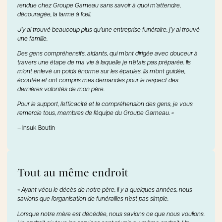
rendue chez Groupe Garneau sans savoir à quoi m’attendre,
découragée, la larme à l’œil.
J’y ai trouvé beaucoup plus qu’une entreprise funéraire, j’y ai trouvé
une famille.
Des gens compréhensifs, aidants, qui m’ont dirigée avec douceur à
travers une étape de ma vie à laquelle je n’étais pas préparée. Ils
m’ont enlevé un poids énorme sur les épaules. Ils m’ont guidée,
écoutée et ont compris mes demandes pour le respect des
dernières volontés de mon père.
Pour le support, l’efficacité et la compréhension des gens, je vous
remercie tous, membres de l’équipe du Groupe Garneau. »
– Insuk Boutin
Tout au même endroit
« Ayant vécu le décès de notre père, il y a quelques années, nous
savions que l’organisation de funérailles n’est pas simple.
Lorsque notre mère est décédée, nous savions ce que nous voulions.