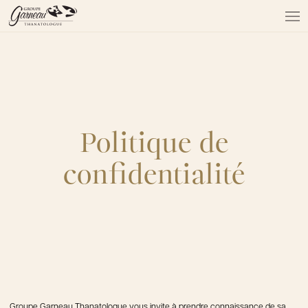
À PROPOS
NOS SERVICES
NOS PRODUITS
NOTRE ÉQUIPE
NOS SALONS
Politique de
AVIS DE DÉCÈS
confidentialité
Actualités
FAQ et mythes
Liens utiles
Témoignages
Emplois
Dons
Groupe Garneau Thanatologue vous invite à prendre connaissance de sa