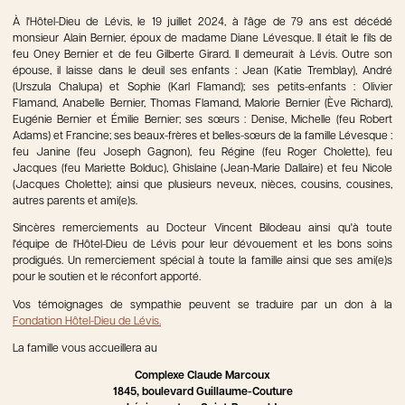
À l'Hôtel-Dieu de Lévis, le 19 juillet 2024, à l'âge de 79 ans est décédé
monsieur Alain Bernier, époux de madame Diane Lévesque. Il était le fils de
feu Oney Bernier et de feu Gilberte Girard. Il demeurait à Lévis. Outre son
épouse, il laisse dans le deuil ses enfants : Jean (Katie Tremblay), André
(Urszula Chalupa) et Sophie (Karl Flamand); ses petits-enfants : Olivier
Flamand, Anabelle Bernier, Thomas Flamand, Malorie Bernier (Ève Richard),
Eugénie Bernier et Émilie Bernier; ses sœurs : Denise, Michelle (feu Robert
Adams) et Francine; ses beaux-frères et belles-sœurs de la famille Lévesque :
feu Janine (feu Joseph Gagnon), feu Régine (feu Roger Cholette), feu
Jacques (feu Mariette Bolduc), Ghislaine (Jean-Marie Dallaire) et feu Nicole
(Jacques Cholette); ainsi que plusieurs neveux, nièces, cousins, cousines,
autres parents et ami(e)s.
Sincères remerciements au Docteur Vincent Bilodeau ainsi qu'à toute
l'équipe de l'Hôtel-Dieu de Lévis pour leur dévouement et les bons soins
prodigués. Un remerciement spécial à toute la famille ainsi que ses ami(e)s
pour le soutien et le réconfort apporté.
Vos témoignages de sympathie peuvent se traduire par un don à la
Fondation Hôtel-Dieu de Lévis.
La famille vous accueillera au
Complexe Claude Marcoux
1845, boulevard Guillaume-Couture