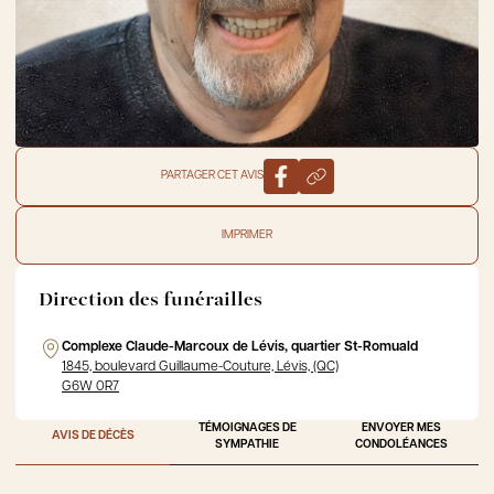
PARTAGER CET AVIS
IMPRIMER
Direction des funérailles
Complexe Claude-Marcoux de Lévis, quartier St-Romuald
1845, boulevard Guillaume-Couture, Lévis, (QC)
G6W 0R7
TÉMOIGNAGES DE
ENVOYER MES
AVIS DE DÉCÈS
SYMPATHIE
CONDOLÉANCES