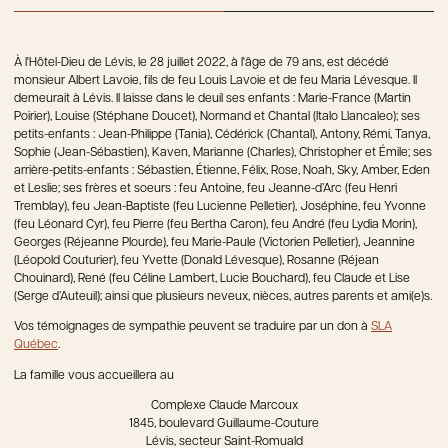
À l'Hôtel-Dieu de Lévis, le 28 juillet 2022, à l'âge de 79 ans, est décédé
monsieur Albert Lavoie, fils de feu Louis Lavoie et de feu Maria Lévesque. Il
demeurait à Lévis. Il laisse dans le deuil ses enfants : Marie-France (Martin
Poirier), Louise (Stéphane Doucet), Normand et Chantal (Italo Llancaleo); ses
petits-enfants : Jean-Philippe (Tania), Cédérick (Chantal), Antony, Rémi, Tanya,
Sophie (Jean-Sébastien), Kaven, Marianne (Charles), Christopher et Émile; ses
arrière-petits-enfants : Sébastien, Étienne, Félix, Rose, Noah, Sky, Amber, Eden
et Leslie; ses frères et soeurs : feu Antoine, feu Jeanne-d’Arc (feu Henri
Tremblay), feu Jean-Baptiste (feu Lucienne Pelletier), Joséphine, feu Yvonne
(feu Léonard Cyr), feu Pierre (feu Bertha Caron), feu André (feu Lydia Morin),
Georges (Réjeanne Plourde), feu Marie-Paule (Victorien Pelletier), Jeannine
(Léopold Couturier), feu Yvette (Donald Lévesque), Rosanne (Réjean
Chouinard), René (feu Céline Lambert, Lucie Bouchard), feu Claude et Lise
(Serge d’Auteuil); ainsi que plusieurs neveux, nièces, autres parents et ami(e)s.
Vos témoignages de sympathie peuvent se traduire par un don à
SLA
Québec
.
La famille vous accueillera au
Complexe Claude Marcoux
1845, boulevard Guillaume-Couture
Lévis, secteur Saint-Romuald