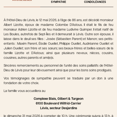
AVIS DE DÉCÈS
SYMPATHIE
CONDOLÉANCES
À l’Hôtel-Dieu de Lévis, le 12 mai 2026, à l’âge de 86 ans, est décédé monsieur
Albert Lizotte, époux de madame Colombe D’Astous. Il était le fils de feu
monsieur Adrien Lizotte et de feu madame Ludivine Quimper. Il était natif de
Les Boules, autrefois de Sept-Îles et il demeurait à Lévis. Outre son épouse, il
laisse dans le deuil ses filles : Josée (Sébastien Parent) et Manon; ses petits-
enfants : Maxim Parent, Élodie Ouellet, Philippe Ouellet, Audréanne Ouellet et
Julien Ouellet; son frère et ses sœurs; ses beaux-frères et belles-sœurs de la
famille Lizotte et D’Astous; ainsi que plusieurs neveux, nièces, cousins,
cousines, autres parents et ami(e)s.
Sincères remerciements au personnel de l’unité des soins palliatifs de l’Hôtel-
Dieu de Lévis pour leur dévouement ainsi que pour les bons soins prodigués.
Vos témoignages de sympathie peuvent se traduire par un don à une
fondation de votre choix.
La famille vous accueillera au
Complexe Blais, Gilbert & Turgeon
6100 Boulevard Wilfrid-Carrier
Lévis, secteur Desjardins
le dimanche 31 mai 2026 à compter de 10 h. Une cérémonie suivra à 13 h, à