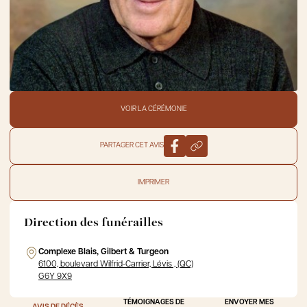
VOIR LA CÉRÉMONIE
PARTAGER CET AVIS
IMPRIMER
Direction des funérailles
Complexe Blais, Gilbert & Turgeon
6100, boulevard Wilfrid-Carrier, Lévis , (QC)
G6Y 9X9
TÉMOIGNAGES DE
ENVOYER MES