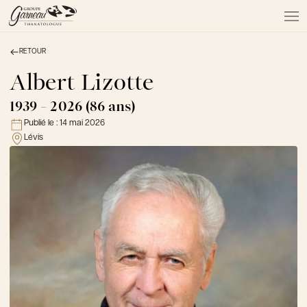
RETOUR
À PROPOS
NOS SERVICES
Albert Lizotte
NOS PRODUITS
1939 - 2026 (86 ans)
NOTRE ÉQUIPE
Publié le :
14 mai 2026
NOS SALONS
Lévis
AVIS DE DÉCÈS
Actualités
FAQ et mythes
Liens utiles
Témoignages
Emplois
Dons