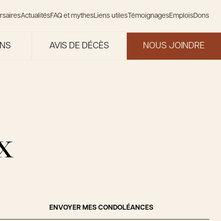
rsaires
Actualités
FAQ et mythes
Liens utiles
Témoignages
Emplois
Dons
ONS
AVIS DE DÉCÈS
NOUS JOINDRE
x
ENVOYER MES CONDOLÉANCES