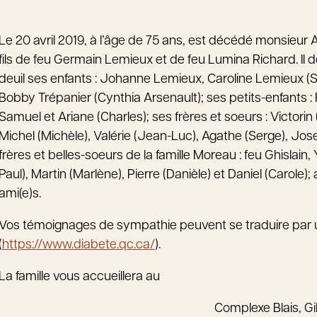
Le 20 avril 2019, à l’âge de 75 ans, est décédé monsie
fils de feu Germain Lemieux et de feu Lumina Richard. Il d
deuil ses enfants : Johanne Lemieux, Caroline Lemieux (S
Bobby Trépanier (Cynthia Arsenault); ses petits-enfants : R
Samuel et Ariane (Charles); ses frères et soeurs : Victorin (
Michel (Michèle), Valérie (Jean-Luc), Agathe (Serge), Jos
frères et belles-soeurs de la famille Moreau : feu Ghislain,
Paul), Martin (Marlène), Pierre (Danièle) et Daniel (Carole)
ami(e)s.
Vos témoignages de sympathie peuvent se traduire par
(
https://www.diabete.qc.ca/
).
La famille vous accueillera au
Complexe Blais, Gi