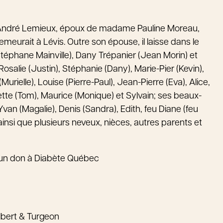
ur André Lemieux, époux de madame Pauline Moreau,
emeurait à Lévis. Outre son épouse, il laisse dans le
téphane Mainville), Dany Trépanier (Jean Morin) et
osalie (Justin), Stéphanie (Dany), Marie-Pier (Kevin),
Murielle), Louise (Pierre-Paul), Jean-Pierre (Eva), Alice,
ette (Tom), Maurice (Monique) et Sylvain; ses beaux-
 Yvan (Magalie), Denis (Sandra), Edith, feu Diane (feu
; ainsi que plusieurs neveux, nièces, autres parents et
 un don à Diabète Québec
lbert & Turgeon