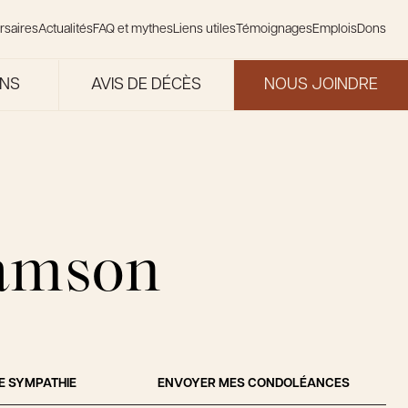
rsaires
Actualités
FAQ et mythes
Liens utiles
Témoignages
Emplois
Dons
ONS
AVIS DE DÉCÈS
NOUS JOINDRE
amson
E SYMPATHIE
ENVOYER MES CONDOLÉANCES