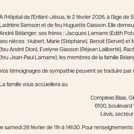
À l’Hôpital de l’Enfant-Jésus, le 2 février 2026, à l’âge d
Ladrière Samson et de feu Huguette Giasson. Elle demeura
André Bélanger; ses frères : Jacques Lamarre (Edith Potv
ses nièces : Hubert, Marie (Stéphane), Benoit (Servet) et
(feu André Dion), Evelyne Giasson (Réjean Laliberté), Rac
(feu Jean-Paul Lamarre); les membres de la famille Bélang
Vos témoignages de sympathie peuvent se traduire par un
La famille vous accueillera au
Complexe Blais, Gi
6100, boulevard W
Lévis, secteur
le samedi 28 février de 11h à 14h30. Pour renseignements 