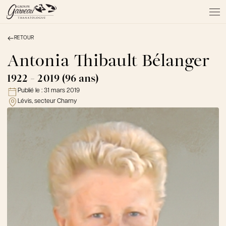
RETOUR
À PROPOS
NOS SERVICES
Antonia Thibault Bélanger
NOS PRODUITS
1922 - 2019 (96 ans)
NOTRE ÉQUIPE
Publié le :
31 mars 2019
NOS SALONS
Lévis, secteur Charny
AVIS DE DÉCÈS
Actualités
FAQ et mythes
Liens utiles
Témoignages
Emplois
Dons