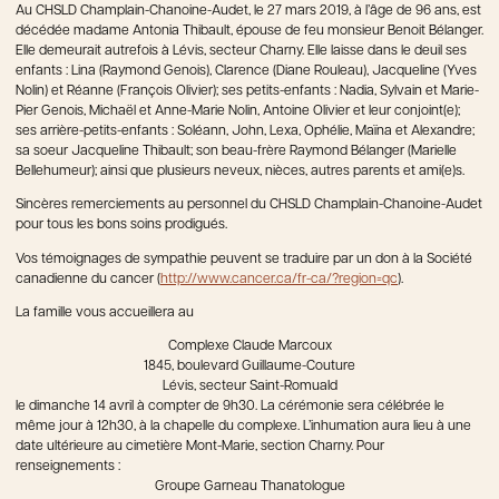
Au CHSLD Champlain-Chanoine-Audet, le 27 mars 2019, à l’âge de 96 ans, est
décédée madame Antonia Thibault, épouse de feu monsieur Benoit Bélanger.
Elle demeurait autrefois à Lévis, secteur Charny. Elle laisse dans le deuil ses
enfants : Lina (Raymond Genois), Clarence (Diane Rouleau), Jacqueline (Yves
Nolin) et Réanne (François Olivier); ses petits-enfants : Nadia, Sylvain et Marie-
Pier Genois, Michaël et Anne-Marie Nolin, Antoine Olivier et leur conjoint(e);
ses arrière-petits-enfants : Soléann, John, Lexa, Ophélie, Maïna et Alexandre;
sa soeur Jacqueline Thibault; son beau-frère Raymond Bélanger (Marielle
Bellehumeur); ainsi que plusieurs neveux, nièces, autres parents et ami(e)s.
Sincères remerciements au personnel du CHSLD Champlain-Chanoine-Audet
pour tous les bons soins prodigués.
Vos témoignages de sympathie peuvent se traduire par un don à la Société
canadienne du cancer (
http://www.cancer.ca/fr-ca/?region=qc
).
La famille vous accueillera au
Complexe Claude Marcoux
1845, boulevard Guillaume-Couture
Lévis, secteur Saint-Romuald
le dimanche 14 avril à compter de 9h30. La cérémonie sera célébrée le
même jour à 12h30, à la chapelle du complexe. L’inhumation aura lieu à une
date ultérieure au cimetière Mont-Marie, section Charny. Pour
renseignements :
Groupe Garneau Thanatologue