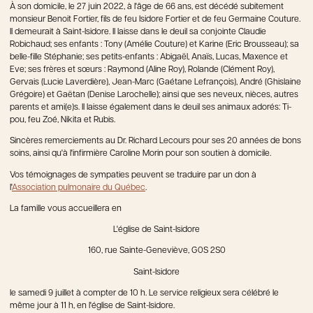
À son domicile, le 27 juin 2022, à l'âge de 66 ans, est décédé subitement
monsieur Benoit Fortier, fils de feu Isidore Fortier et de feu Germaine Couture.
Il demeurait à Saint-Isidore. Il laisse dans le deuil sa conjointe Claudie
Robichaud; ses enfants : Tony (Amélie Couture) et Karine (Eric Brousseau); sa
belle-fille Stéphanie; ses petits-enfants : Abigaël, Anaïs, Lucas, Maxence et
Eve; ses frères et sœurs : Raymond (Aline Roy), Rolande (Clément Roy),
Gervais (Lucie Laverdière), Jean-Marc (Gaétane Lefrançois), André (Ghislaine
Grégoire) et Gaëtan (Denise Larochelle); ainsi que ses neveux, nièces, autres
parents et ami(e)s. Il laisse également dans le deuil ses animaux adorés: Ti-
pou, feu Zoé, Nikita et Rubis.
Sincères remerciements au Dr. Richard Lecours pour ses 20 années de bons
soins, ainsi qu'à l'infirmière Caroline Morin pour son soutien à domicile.
Vos témoignages de sympaties peuvent se traduire par un don à
l'
Association pulmonaire du Québec
.
La famille vous accueillera en
L'église de Saint-Isidore
160, rue Sainte-Geneviève, G0S 2S0
Saint-Isidore
le samedi 9 juillet à compter de 10 h. Le service religieux sera célébré le
même jour à 11 h, en l'église de Saint-Isidore.