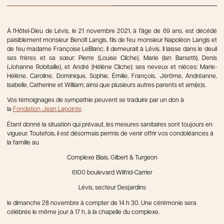
À l'Hôtel-Dieu de Lévis, le 21 novembre 2021, à l'âge de 69 ans, est décédé
paisiblement monsieur Benoît Langis, fils de feu monsieur Napoléon Langis et
de feu madame Françoise LeBlanc. Il demeurait à Lévis. Il laisse dans le deuil
ses frères et sa sœur: Pierre (Louise Cliche), Marie (Ian Barsetti), Denis
(Johanne Robitaille), et André (Hélène Cliche); ses neveux et nièces: Marie-
Hélène, Caroline, Dominique, Sophie, Émilie, François, Jérôme, Andréanne,
Isabelle, Catherine et William; ainsi que plusieurs autres parents et ami(e)s.
Vos témoignages de sympathie peuvent se traduire par un don à
la
Fondation Jean Lapointe
.
Étant donné la situation qui prévaut, les mesures sanitaires sont toujours en
vigueur. Toutefois, il est désormais permis de venir offrir vos condoléances à
la famille au
Complexe Blais, Gilbert & Turgeon
6100 boulevard Wilfrid-Carrier
Lévis, secteur Desjardins
le dimanche 28 novembre à compter de 14 h 30. Une cérémonie sera
célébrée le même jour à 17 h, à la chapelle du complexe.