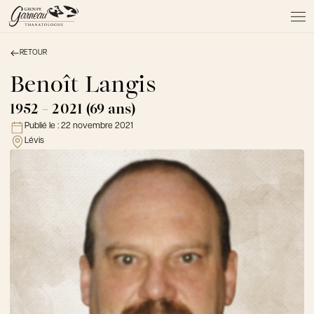
RETOUR
À PROPOS
NOS SERVICES
Benoît Langis
NOS PRODUITS
1952 - 2021 (69 ans)
NOTRE ÉQUIPE
Publié le :
22 novembre 2021
NOS SALONS
Lévis
AVIS DE DÉCÈS
Actualités
FAQ et mythes
Liens utiles
Témoignages
Emplois
Dons