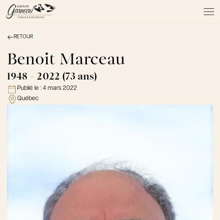
RETOUR
À PROPOS
NOS SERVICES
Benoit Marceau
NOS PRODUITS
1948 - 2022 (73 ans)
NOTRE ÉQUIPE
Publié le :
4 mars 2022
NOS SALONS
Québec
AVIS DE DÉCÈS
Actualités
FAQ et mythes
Liens utiles
Témoignages
Emplois
Dons