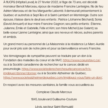
À l'IUCPQ (Hôpital Laval), le 27 février 2022, à l'âge de 73 ans, est décédé
monsieur Benoit Marceau, époux de madame Francine Lanteigne, fils de feu
Adrien Marceau et de feu Marguerite Labonté. Il demeurait présentement à
Québec et autrefois à Sept-Îles et à Saint-Lambert en Montérégie. Outre son
épouse, il laisse dans le deuil ses enfants : Patrice (Johanne Béchard), Sonia
(David Arrouart) et leur mère Francine Gagnon; ses petits-enfants : Étienne,
Julianne, Émile et Gabrielle, Félix et Kim; son frère Michel (Lise Galant); sa
belle-soeur Lianne Lanteigne; ainsi que ses neveux et nièces, autres parents
et ami(e)s.
Un grand merci au personnel de La Maisonnée à la résidence Le Marc-Aurèle
pour avoir pris soin de notre père et pour sa bienveillance envers Francine.
Vos témoignages de sympathie peuvent se traduire par un don à la
Fondation des maladies du coeur et de l'AVC,
https://www.coeuretavc.ca/
,
ou à la Société canadienne de rechercher sur le cancer, dédié en
pneumologie,
https://www.societederecherchesurlecancer.ca/fr/s-
impliquer/donner/donner
, ou à la Société Alzheimer de Québec,
https://www.societealzheimerdequebec.com/impliquez-vous/faire-un-don/
.
En respect avec les mesures sanitaires, la famille vous accueillera au
Complexe Claude Marcoux
1845, boulevard Guillaume-Couture
Lévis, secteur Saint-Romuald