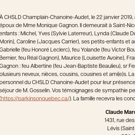
À CHSLD Champlain-Chanoine-Audet, le 22 janvier 2019, à
époux de Mme Monique Gagnon. Il demeurait à Saint-Nicola
enfants : Michel, Yves (Sylvie Laterreur), Lynda (Claude 
Morin), Caroline (Jacques Carrier), ses petits-enfants et ar
Gabrielle (feu Honoré Leclerc), feu Yolande (feu Victor Bo
Bernier, feu Réal Gagnon), Maurice (Louisette Avoine), Fra
Gagnon : feu Albertine (feu Jean-Baptiste Beaulieu), sr Fe
plusieurs neveux, nièces, cousins, cousines et ami(e)s. La 
personnel du CHSLD Chanoine-Audet pour leur présence, 
séjour de M. Gosselin. Vos témoignages de sympathie pe
(
https://parkinsonquebec.ca/
). La famille recevra les co
Claude Mar
1431, rue des
Lévis (Saint