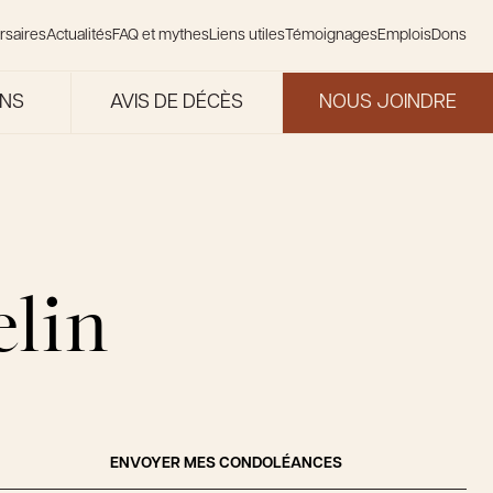
rsaires
Actualités
FAQ et mythes
Liens utiles
Témoignages
Emplois
Dons
ONS
AVIS DE DÉCÈS
NOUS JOINDRE
elin
ENVOYER MES CONDOLÉANCES