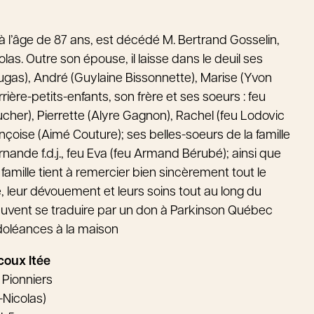
 l’âge de 87 ans, est décédé M. Bertrand Gosselin,
s. Outre son épouse, il laisse dans le deuil ses
Dugas), André (Guylaine Bissonnette), Marise (Yvon
rière-petits-enfants, son frère et ses soeurs : feu
ucher), Pierrette (Alyre Gagnon), Rachel (feu Lodovic
nçoise (Aimé Couture); ses belles-soeurs de la famille
rnande f.d.j., feu Eva (feu Armand Bérubé); ainsi que
famille tient à remercier bien sincèrement tout le
leur dévouement et leurs soins tout au long du
uvent se traduire par un don à Parkinson Québec
ndoléances à la maison
coux ltée
 Pionniers
-Nicolas)