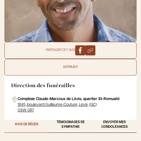
PARTAGER CET AVIS
IMPRIMER
Direction des funérailles
Complexe Claude-Marcoux de Lévis, quartier St-Romuald
1845, boulevard Guillaume-Couture, Lévis, (QC)
G6W 0R7
TÉMOIGNAGES DE
ENVOYER MES
AVIS DE DÉCÈS
SYMPATHIE
CONDOLÉANCES