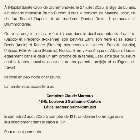
À l’Hôpital Sainte-Croix de Drummondville, le 27 juillet 2025, à l’âge de 55 ans,
est décédé monsieur Bruno Dupont. Il était le conjoint de Marlène Jobin, fils
de feu Renald Dupont et de madame Denise Drolet. Il demeurait à
Drummondville.
Outre sa conjointe et sa mère, il laisse dans le deuil ses enfants : Leatithia
(Jacob) et Frédérick (Roxanne) ; son petit-fils Liam ; son frère et sa sœur :
Denis (Annie) et Renée (Steven) ; ses neveux et nièces : Prescilia (Martin),
Philippe, Félix-Antoine (Noémie), Nicolas, Emmy-Frédérique et Allyson. Il laisse
également dans le deuil un ami proche de la famille, Gaël, ainsi que plusieurs
oncles, tantes, cousins, cousines, autres parents, ami(e)s et collègues de
travail.
Repose en paix notre cher Bruno.
La famille vous accueillera au
Complexe Claude Marcoux
1845, boulevard Guillaume-Couture
Lévis, secteur Saint-Romuald
le samedi 23 août 2025 à compter de 13 h. Un dernier hommage aura
lieu directement dans le salon à 15 h.
Pour renseignements :