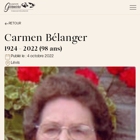
RETOUR
À PROPOS
NOS SERVICES
Carmen Bélanger
NOS PRODUITS
1924 - 2022 (98 ans)
NOTRE ÉQUIPE
Publié le :
4 octobre 2022
NOS SALONS
Lévis
AVIS DE DÉCÈS
Actualités
FAQ et mythes
Liens utiles
Témoignages
Emplois
Dons