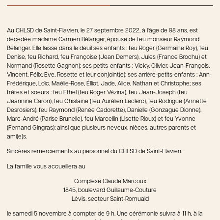
Au CHLSD de Saint-Flavien, le 27 septembre 2022, à l'âge de 98 ans, est
décédée madame Carmen Bélanger, épouse de feu monsieur Raymond
Bélanger. Elle laisse dans le deuil ses enfants : feu Roger (Germaine Roy), feu
Denise, feu Richard, feu Françoise (Jean Demers), Jules (France Brochu) et
Normand (Rosette Gagnon); ses petits-enfants : Vicky, Olivier, Jean-François,
Vincent, Félix, Eve, Rosette et leur conjoint(e); ses arrière-petits-enfants : Ann-
Frédérique, Loïc, Maélie-Rose, Élliot, Jade, Alice, Nathan et Christophe; ses
frères et soeurs : feu Ethel (feu Roger Vézina), feu Jean-Joseph (feu
Jeannine Caron), feu Ghislaine (feu Aurélien Leclerc), feu Rodrigue (Annette
Desrosiers), feu Raymond (Renée Cadorette), Danielle (Gonzague Dionne),
Marc-André (Parise Brunelle), feu Marcellin (Lisette Rioux) et feu Yvonne
(Fernand Gingras); ainsi que plusieurs neveux, nièces, autres parents et
ami(e)s.
Sincères remerciements au personnel du CHLSD de Saint-Flavien.
La famille vous accueillera au
Complexe Claude Marcoux
1845, boulevard Guillaume-Couture
Lévis, secteur Saint-Romuald
le samedi 5 novembre à compter de 9 h. Une cérémonie suivra à 11 h, à la