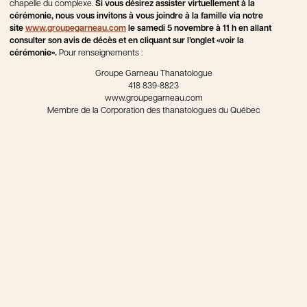
chapelle du complexe.
Si vous désirez assister virtuellement à la
cérémonie, nous vous invitons à vous joindre à la famille via notre
site
www.groupegarneau.com
le samedi 5 novembre à
11
h
en allant
consulter son avis de décès et en cliquant sur l’onglet «voir la
cérémonie».
Pour renseignements :
Groupe Garneau Thanatologue
418 839-8823
www.groupegarneau.com
Membre de la Corporation des thanatologues du Québec