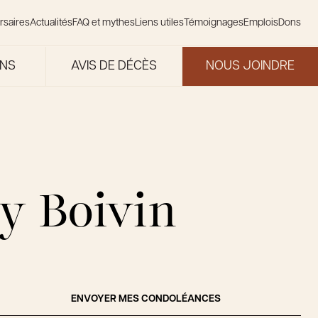
rsaires
Actualités
FAQ et mythes
Liens utiles
Témoignages
Emplois
Dons
ONS
AVIS DE DÉCÈS
NOUS JOINDRE
y Boivin
ENVOYER MES CONDOLÉANCES