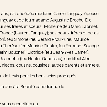
e 73 ans, est décédée madame Carole Tanguay, épouse
 Tanguay et de feu madame Augustine Brochu. Elle
il ses frères et soeurs : Micheline (feu Marc Laprise),
rance (Laurent Tanguay); ses beaux-frères et belles-
non), feu Simone (feu Gérard Proulx), feu Maurice
eu Thérèse (feu Maurice Plante), feu Fernand (Solange
lim Boucher), Clothilde (feu Jean-Yves Carrier),
 Jeannette (feu Hector Gaudreau); son filleul Alex
ux, nièces, cousins, cousines, autres parents et ami(e)s.
ieu de Lévis pour les bons soins prodigués.
un don à la Société canadienne du
e vous accueillera au