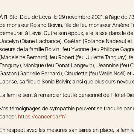
À l'Hôtel-Dieu de Lévis, le 29 novembre 2021, à l'âge d
de monsieur Roland Boivin, fille de feu monsieur Arsène
demeurait à Lévis. Outre son époux, elle laisse dans le deu
Jocelyn (Diane Lachance), Gaétan (Rollande Nadeau) et F
soeurs de la famille Boivin : feu Yvonne (feu Philippe Gag
(Madeleine Bernard), feu Robert (feu Juliette Tanguay), f
Tanguay), Monique (feu Donat Langevin), Jeannine (feu Cé
Gaston (Gabrielle Bernard), Claudette (feu Wellie Noël) et
Laprise, sa filleule Sonia Boivin; ainsi que plusieurs neve
La famille tient à remercier tout le personnel de l'Hôtel-D
Vos témoignages de sympathie peuvent se traduire par 
cancer.
https://cancer.ca/fr/
En respect avec les mesures sanitaires en place, la famill