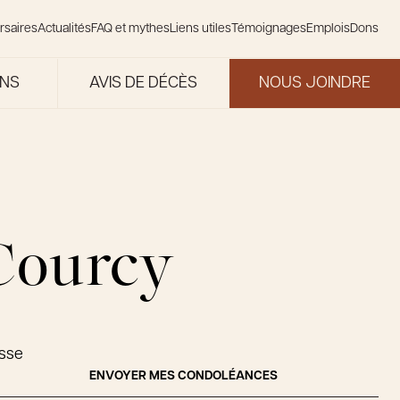
rsaires
Actualités
FAQ et mythes
Liens utiles
Témoignages
Emplois
Dons
ONS
AVIS DE DÉCÈS
NOUS JOINDRE
 Courcy
asse
ENVOYER MES CONDOLÉANCES