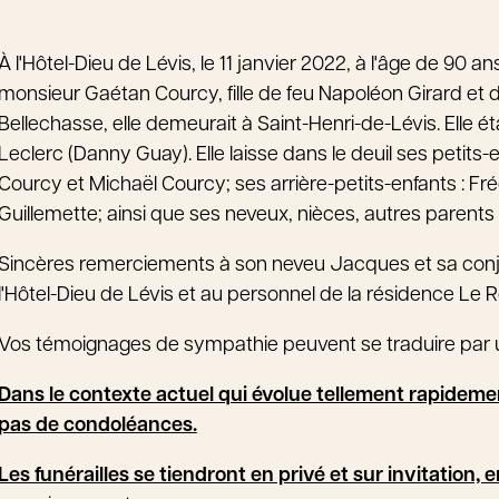
À l'Hôtel-Dieu de Lévis, le 11 janvier 2022, à l'âge de 9
monsieur Gaétan Courcy, fille de feu Napoléon Girard et d
Bellechasse, elle demeurait à Saint-Henri-de-Lévis. Elle é
Leclerc (Danny Guay). Elle laisse dans le deuil ses petits
Courcy et Michaël Courcy; ses arrière-petits-enfants : Fré
Guillemette; ainsi que ses neveux, nièces, autres parents 
Sincères remerciements à son neveu Jacques et sa conjoint
l'Hôtel-Dieu de Lévis et au personnel de la résidence Le R
Vos témoignages de sympathie peuvent se traduire par 
Dans le contexte actuel qui évolue tellement rapidement
pas de condoléances.
Les funérailles se tiendront en privé et sur invitation,