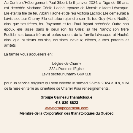
Au Centre d'Hébergement Paul-Gilbert, le 9 janvier 2024, à l'âge de 86 ans,
est décédée Madame Cécile Haché, épouse de Monsieur Marc Lévesque.
Elle était la fille de feu Albani Haché et de feu Victoria Lacroix. Elle demeurait à
Lévis, secteur Charny. Elle est allée rejoindre son fils feu Guy (Marie-Noëlle),
ainsi que ses frères, feu Raymond et feu Paul, l'ayant précédée. Outre son
époux, elle laisse dans le deuil son fils Gilles; sa fille Nancy; son frère
Euclide; ses beaux-frères et belles-sœurs de la famille Lévesque et Haché;
ainsi que plusieurs cousins, cousines, neveux, nièces, autres parents et
ami(e)s.
La famille vous accueillera en :
L'église de Charny
3324 Place de l'Église
Lévis secteur Charny, G6X 3L8
pour un service religieux qui sera célébré le samedi 25 mai 2024 à 11 h, suivi
de la mise en terre au cimetière de Charny. Pour renseignements :
Groupe Garneau Thanatologue
418-839-8823
www.groupegarneau.com
Membre de la Corporation des thanatologues du Québec