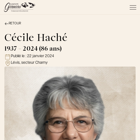
RETOUR
À PROPOS
NOS SERVICES
Cécile Haché
NOS PRODUITS
1937 - 2024 (86 ans)
NOTRE ÉQUIPE
Publié le :
22 janvier 2024
NOS SALONS
Lévis, secteur Charny
AVIS DE DÉCÈS
Actualités
FAQ et mythes
Liens utiles
Témoignages
Emplois
Dons