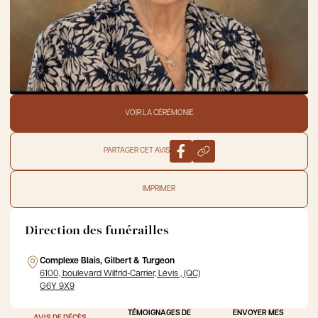
VOIR LA CÉRÉMONIE
PARTAGER CET AVIS
IMPRIMER
Direction des funérailles
Complexe Blais, Gilbert & Turgeon
6100, boulevard Wilfrid-Carrier, Lévis , (QC)
G6Y 9X9
TÉMOIGNAGES DE
ENVOYER MES