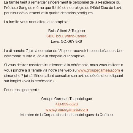
La famille tient à remercier sincèrement le personnel de la Résidence du
Précieux Sang de même que l’Unité de neurologie de l’Hôtel-Dieu de Lévis
pour leur dévouement et la qualité des soins prodigués.
La famille vous accueillera au complexe :
Blais, Gilbert & Turgeon
6100, boul. Wilfrid-Carrier,
Lévis, QC, G6Y 9X9
Le dimanche 7 juin à compter de 12h pour recevoir les condoléances. Une
cérémonie suivra à 15h à la chapelle du complexe.
Si vous désirez assister virtuellement à la cérémonie, nous vous invitons à
vous joindre à la famille via notre site web au
www.groupegarneau.com
le
dimanche 7 juin à 15h, en allant consulter son avis de décès et en cliquant
sur l’onglet « voir la cérémonie ».
Pour renseignement :
Groupe Garneau Thanatologue
418-839-8823
www.groupegarneau.com
Membre de la Corporation des thanatologues du Québec