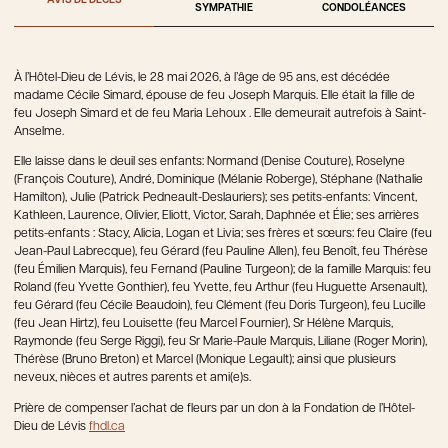
AVIS DE DÉCÈS
SYMPATHIE
CONDOLÉANCES
À l’Hôtel-Dieu de Lévis, le 28 mai 2026, à l’âge de 95 ans, est décédée
madame Cécile Simard, épouse de feu Joseph Marquis. Elle était la fille de
feu Joseph Simard et de feu Maria Lehoux . Elle demeurait autrefois à Saint-
Anselme.
Elle laisse dans le deuil ses enfants: Normand (Denise Couture), Roselyne
(François Couture), André, Dominique (Mélanie Roberge), Stéphane (Nathalie
Hamilton), Julie (Patrick Pedneault-Deslauriers); ses petits-enfants: Vincent,
Kathleen, Laurence, Olivier, Eliott, Victor, Sarah, Daphnée et Élie; ses arrières
petits-enfants : Stacy, Alicia, Logan et Livia; ses frères et sœurs: feu Claire (feu
Jean-Paul Labrecque), feu Gérard (feu Pauline Allen), feu Benoît, feu Thérèse
(feu Émilien Marquis), feu Fernand (Pauline Turgeon); de la famille Marquis: feu
Roland (feu Yvette Gonthier), feu Yvette, feu Arthur (feu Huguette Arsenault),
feu Gérard (feu Cécile Beaudoin), feu Clément (feu Doris Turgeon), feu Lucille
(feu Jean Hirtz), feu Louisette (feu Marcel Fournier), Sr Hélène Marquis,
Raymonde (feu Serge Riggi), feu Sr Marie-Paule Marquis, Liliane (Roger Morin),
Thérèse (Bruno Breton) et Marcel (Monique Legault); ainsi que plusieurs
neveux, nièces et autres parents et ami(e)s.
Prière de compenser l’achat de fleurs par un don à la Fondation de l’Hôtel-
Dieu de Lévis
fhdl.ca