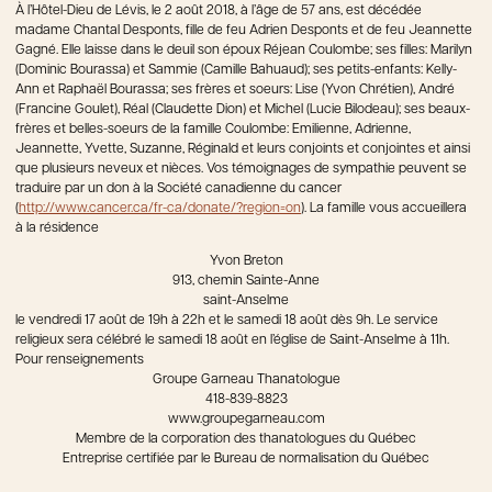
À l’Hôtel-Dieu de Lévis, le 2 août 2018, à l’âge de 57 ans, est décédée
madame Chantal Desponts, fille de feu Adrien Desponts et de feu Jeannette
Gagné. Elle laisse dans le deuil son époux Réjean Coulombe; ses filles: Marilyn
(Dominic Bourassa) et Sammie (Camille Bahuaud); ses petits-enfants: Kelly-
Ann et Raphaël Bourassa; ses frères et soeurs: Lise (Yvon Chrétien), André
(Francine Goulet), Réal (Claudette Dion) et Michel (Lucie Bilodeau); ses beaux-
frères et belles-soeurs de la famille Coulombe: Emilienne, Adrienne,
Jeannette, Yvette, Suzanne, Réginald et leurs conjoints et conjointes et ainsi
que plusieurs neveux et nièces. Vos témoignages de sympathie peuvent se
traduire par un don à la Société canadienne du cancer
(
http://www.cancer.ca/fr-ca/donate/?region=on
). La famille vous accueillera
à la résidence
Yvon Breton
913, chemin Sainte-Anne
saint-Anselme
le vendredi 17 août de 19h à 22h et le samedi 18 août dès 9h. Le service
religieux sera célébré le samedi 18 août en l’église de Saint-Anselme à 11h.
Pour renseignements
Groupe Garneau Thanatologue
418-839-8823
www.groupegarneau.com
Membre de la corporation des thanatologues du Québec
Entreprise certifiée par le Bureau de normalisation du Québec