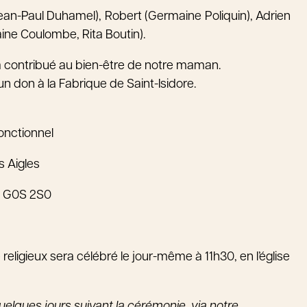
 (Jean-Paul Duhamel), Robert (Germaine Poliquin), Adrien
aine Coulombe, Rita Boutin).
i a contribué au bien-être de notre maman.
 don à la Fabrique de Saint-Isidore.
onctionnel
s Aigles
e, G0S 2S0
eligieux sera célébré le jour-même à 11h30, en l’église
quelques jours suivant la cérémonie, via notre