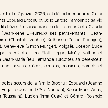
 famille. Le 7 janvier 2026, est décédée madame Claire
rents Édouard Brochu et Odile Larose, l’amour de sa vie
fils Kévin. Elle laisse dans le deuil ses enfants: Claude
vie (Jean-René L’Heureux); ses petits-enfants : Jean-
ic (Christelle Vachon), Katherine (Pascal Rodrigue),
d), Geneviève (Simon Munger), Abigaël, Joseph (Alice
-petits-enfants : Léo, Eliott, Logan, Maély, Nathan et
e Jean-Marie (feu Fernande Turcotte), sa belle-sœur
sieurs neveux, nièces, cousins, cousines, parents et
et belles-sœurs de la famille Brochu : Édouard (Jeanne
é, Eugène (Jeanne-D ‘Arc Nadeau), Soeur Marie-Anna,
a Toussaint), Lucien (Irma Guay) et Gérard (Rolande