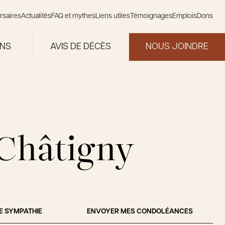
rsaires
Actualités
FAQ et mythes
Liens utiles
Témoignages
Emplois
Dons
ONS
AVIS DE DÉCÈS
NOUS JOINDRE
 Châtigny
E SYMPATHIE
ENVOYER MES CONDOLÉANCES