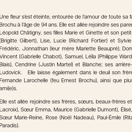
Une fleur s’est éteinte, entourée de l’amour de toute sa
Brochu à l’âge de 94 ans. Elle est allée rejoindre ses pa
Léopold Châtigny, ses filles Marie et Ginette et son petit-
(Brigitte Gilbert), Lise, Lucie (Richard Fortier) et Syl
Frédéric, Jonnathan (leur mère Mariette Beaupré), Domin
Vincent (Gabrielle Chabot), Samuel, Léïla (Philippe War
Blais), Cendrine (Justin Martel) et Blanche; ses arrière
Ludovick. Elle laisse également dans le deuil son frèr
Fernande Larochelle (feu Ernest Brochu), ainsi que plu
ami(e)s.
Elle est allée rejoindre ses frères, sœurs, beaux-frères 
Lacroix), Sœur Emma, Maurice (Gabrielle Dumont), Élis
Sœur Marie-Reine, Rose (Noël Nadeau), Paul-Émile (Rit
Paradis).