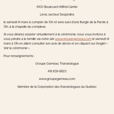
6100 Boulevard Wilfrid-Carrier
Lévis, secteur Desjardins
le samedi 14 mars à compter de 10h et sera suivi d’une liturgie de la Parole à
13h, à la chapelle du complexe.
Si vous désirez assister virtuellement à la cérémonie, nous vous invitons à
vous joindre à la famille via notre site
www.groupegarneau.com
le samedi 14
mars à 13h en allant consulter son avis de décès et en cliquant sur l’onglet «
Voir la cérémonie ».
Pour renseignements :
Groupe Garneau Thanatologue
418 839-8823
www.groupegarneau.com
Membre de la Corporation des thanatologues du Québec