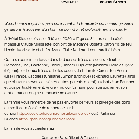
AVIS DE DÉCÈS
SYMPATHIE
CONDOLÉANCES
«Claude nous a quittés après avoir combattu la maladie avec courage. Nous
garderons le souvenir d’un homme bon, droit et profondément humain !»
À l’Hôtel-Dieu de Lévis, le 15 février 2026, à l’âge de 84 ans, est décédé
monsieur Claude Morissette, conjoint de madame Josette Caron, fils de feu
Henriot Morissette et de feu Marie-Claire Nadeau. Il demeurait à Lévis.
Outre sa conjointe, il laisse dans le deuil ses frères et soeurs : Ginette,
Clermont (Line), Gaétanne, Daniel (France), Huguette (Richard), Claire et Sylvie
(Réjean); ses beaux-frères et belles-soeurs de la famille Caron : feu André
(Lise), France, Jacques (Ghislaine), Simon (Monique) et Richard (Laurette); ainsi
que plusieurs neveux et nièces, autres parents et ami(e)s dont Jean Boucher
et plus particulièrement, André «Toutou» Samson pour son soutien et son
amitié tout au long de la maladie de Claude.
La famille vous remercie de ne pas envoyer de fleurs et privilégie des dons
au profit de la Société de recherche sur le
cancer
https://societederecherchesurlecancer.ca/
ou à Parkinson
Québec
https://parkinsonquebec.ca/don/
.
La famille vous accueillera au
Complexe Blais, Gilbert & Turgeon