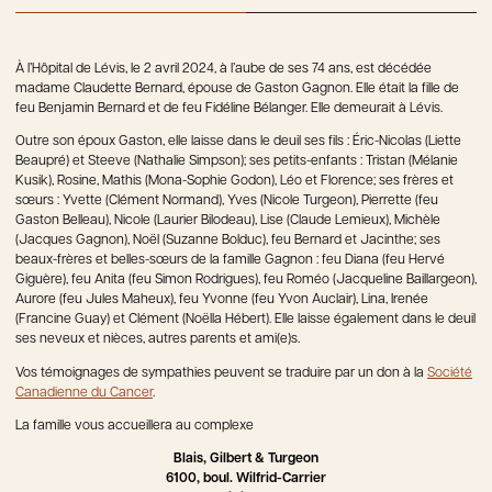
À l’Hôpital de Lévis, le 2 avril 2024, à l’aube de ses 74 ans, est décédée
madame Claudette Bernard, épouse de Gaston Gagnon. Elle était la fille de
feu Benjamin Bernard et de feu Fidéline Bélanger. Elle demeurait à Lévis.
Outre son époux Gaston, elle laisse dans le deuil ses fils : Éric-Nicolas (Liette
Beaupré) et Steeve (Nathalie Simpson); ses petits-enfants : Tristan (Mélanie
Kusik), Rosine, Mathis (Mona-Sophie Godon), Léo et Florence; ses frères et
sœurs : Yvette (Clément Normand), Yves (Nicole Turgeon), Pierrette (feu
Gaston Belleau), Nicole (Laurier Bilodeau), Lise (Claude Lemieux), Michèle
(Jacques Gagnon), Noël (Suzanne Bolduc), feu Bernard et Jacinthe; ses
beaux-frères et belles-sœurs de la famille Gagnon : feu Diana (feu Hervé
Giguère), feu Anita (feu Simon Rodrigues), feu Roméo (Jacqueline Baillargeon),
Aurore (feu Jules Maheux), feu Yvonne (feu Yvon Auclair), Lina, Irenée
(Francine Guay) et Clément (Noëlla Hébert). Elle laisse également dans le deuil
ses neveux et nièces, autres parents et ami(e)s.
Vos témoignages de sympathies peuvent se traduire par un don à la
Société
Canadienne du Cancer
.
La famille vous accueillera au complexe
Blais, Gilbert & Turgeon
6100, boul. Wilfrid-Carrier