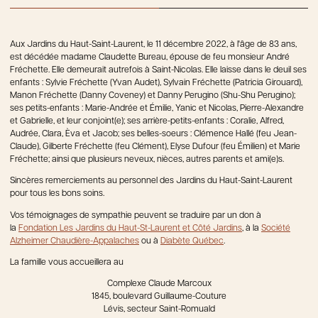
Aux Jardins du Haut-Saint-Laurent, le 11 décembre 2022, à l'âge de 83 ans,
est décédée madame Claudette Bureau, épouse de feu monsieur André
Fréchette. Elle demeurait autrefois à Saint-Nicolas. Elle laisse dans le deuil ses
enfants : Sylvie Fréchette (Yvan Audet), Sylvain Fréchette (Patricia Girouard),
Manon Fréchette (Danny Coveney) et Danny Perugino (Shu-Shu Perugino);
ses petits-enfants : Marie-Andrée et Émilie, Yanic et Nicolas, Pierre-Alexandre
et Gabrielle, et leur conjoint(e); ses arrière-petits-enfants : Coralie, Alfred,
Audrée, Clara, Èva et Jacob; ses belles-soeurs : Clémence Hallé (feu Jean-
Claude), Gilberte Fréchette (feu Clément), Elyse Dufour (feu Émilien) et Marie
Fréchette; ainsi que plusieurs neveux, nièces, autres parents et ami(e)s.
Sincères remerciements au personnel des Jardins du Haut-Saint-Laurent
pour tous les bons soins.
Vos témoignages de sympathie peuvent se traduire par un don à
la
Fondation Les Jardins du Haut-St-Laurent et Côté Jardins
, à la
Société
Alzheimer Chaudière-Appalaches
ou à
Diabète Québec
.
La famille vous accueillera au
Complexe Claude Marcoux
1845, boulevard Guillaume-Couture
Lévis, secteur Saint-Romuald