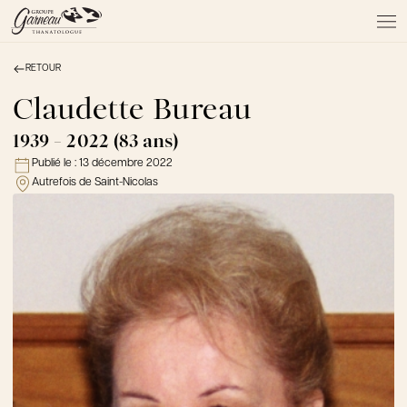
RETOUR
À PROPOS
NOS SERVICES
Claudette Bureau
NOS PRODUITS
1939 - 2022 (83 ans)
NOTRE ÉQUIPE
Publié le :
13 décembre 2022
NOS SALONS
Autrefois de Saint-Nicolas
AVIS DE DÉCÈS
Actualités
FAQ et mythes
Liens utiles
Témoignages
Emplois
Dons