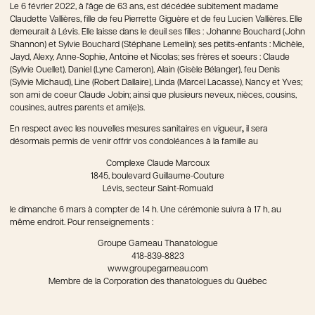
Le 6 février 2022, à l'âge de 63 ans, est décédée subitement madame
Claudette Vallières, fille de feu Pierrette Giguère et de feu Lucien Vallières. Elle
demeurait à Lévis. Elle laisse dans le deuil ses filles : Johanne Bouchard (John
Shannon) et Sylvie Bouchard (Stéphane Lemelin); ses petits-enfants : Michèle,
Jayd, Alexy, Anne-Sophie, Antoine et Nicolas; ses frères et soeurs : Claude
(Sylvie Ouellet), Daniel (Lyne Cameron), Alain (Gisèle Bélanger), feu Denis
(Sylvie Michaud), Line (Robert Dallaire), Linda (Marcel Lacasse), Nancy et Yves;
son ami de coeur Claude Jobin; ainsi que plusieurs neveux, nièces, cousins,
cousines, autres parents et ami(e)s.
En respect avec les nouvelles mesures sanitaires en vigueur
,
il sera
désormais permis de venir offrir vos condoléances à la famille au
Complexe Claude Marcoux
1845, boulevard Guillaume-Couture
Lévis, secteur Saint-Romuald
le dimanche 6 mars à compter de 14 h. Une cérémonie suivra à 17 h, au
même endroit. Pour renseignements :
Groupe Garneau Thanatologue
418-839-8823
www.groupegarneau.com
Membre de la Corporation des thanatologues du Québec