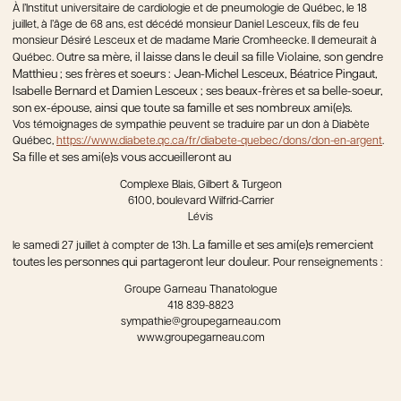
À l’Institut universitaire de cardiologie et de pneumologie de Québec, le 18
juillet, à l’âge de 68 ans, est décédé monsieur Daniel Lesceux, fils de feu
monsieur Désiré Lesceux et de madame Marie Cromheecke. Il demeurait à
utre sa mère, il laisse dans le deuil sa fille Violaine, son gendre
Québec. O
Matthieu ; ses frères et soeurs : Jean-Michel Lesceux, Béatrice Pingaut,
Isabelle Bernard et Damien Lesceux ; ses beaux-frères et sa belle-soeur,
son ex-épouse, ainsi que toute sa famille et ses nombreux ami(e)s.
Vos témoignages de sympathie peuvent se traduire par un don à Diabète
Québec,
https://www.diabete.qc.ca/fr/diabete-quebec/dons/don-en-argent
.
Sa fille et ses ami(e)s vous accueilleront au
Complexe Blais, Gilbert & Turgeon
6100, boulevard Wilfrid-Carrier
Lévis
La famille et ses ami(e)s remercient
le samedi 27 juillet à compter de 13h.
toutes les personnes qui partageront leur douleur.
Pour renseignements :
Groupe Garneau Thanatologue
418 839-8823
sympathie@groupegarneau.com
www.groupegarneau.com