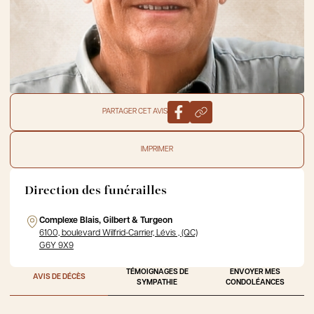
PARTAGER CET AVIS
IMPRIMER
Direction des funérailles
Complexe Blais, Gilbert & Turgeon
6100, boulevard Wilfrid-Carrier, Lévis , (QC)
G6Y 9X9
TÉMOIGNAGES DE
ENVOYER MES
AVIS DE DÉCÈS
SYMPATHIE
CONDOLÉANCES