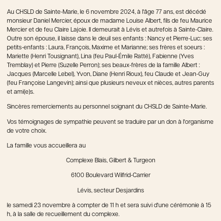
Au CHSLD de Sainte-Marie, le 6 novembre 2024, à l'âge 77 ans, est décédé
monsieur Daniel Mercier, époux de madame Louise Albert, fils de feu Maurice
Mercier et de feu Claire Lajoie. Il demeurait à Lévis et autrefois à Sainte-Claire.
Outre son épouse, il laisse dans le deuil ses enfants : Nancy et Pierre-Luc; ses
petits-enfants : Laura, François, Maxime et Marianne; ses frères et soeurs :
Mariette (Henri Tousignant), Lina (feu Paul-Émile Ratté), Fabienne (Yves
Tremblay) et Pierre (Suzelle Perron); ses beaux-frères de la famille Albert :
Jacques (Marcelle Lebel), Yvon, Diane (Henri Rioux), feu Claude et Jean-Guy
(feu Françoise Langevin); ainsi que plusieurs neveux et nièces, autres parents
et ami(e)s.
Sincères remerciements au personnel soignant du CHSLD de Sainte-Marie.
Vos témoignages de sympathie peuvent se traduire par un don à l'organisme
de votre choix.
La famille vous accueillera au
Complexe Blais, Gilbert & Turgeon
6100 Boulevard Wilfrid-Carrier
Lévis, secteur Desjardins
le samedi 23 novembre à compter de 11 h et sera suivi d'une cérémonie à 15
h, à la salle de recueillement du complexe.