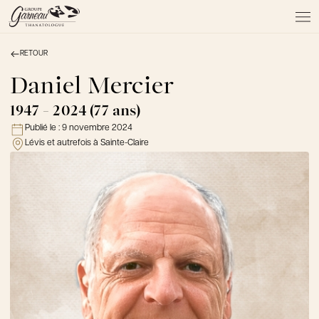
RETOUR
À PROPOS
NOS SERVICES
Daniel Mercier
NOS PRODUITS
1947 - 2024 (77 ans)
NOTRE ÉQUIPE
Publié le :
9 novembre 2024
NOS SALONS
Lévis et autrefois à Sainte-Claire
AVIS DE DÉCÈS
Actualités
FAQ et mythes
Liens utiles
Témoignages
Emplois
Dons