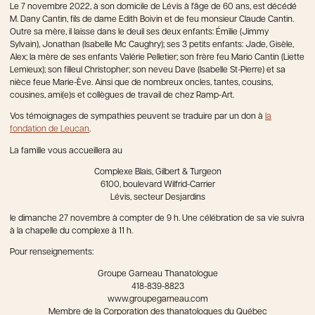
Le 7 novembre 2022, à son domicile de Lévis à l'âge de 60 ans, est décédé
M. Dany Cantin, fils de dame Edith Boivin et de feu monsieur Claude Cantin.
Outre sa mère, il laisse dans le deuil ses deux enfants: Émilie (Jimmy
Sylvain), Jonathan (Isabelle Mc Caughry); ses 3 petits enfants: Jade, Gisèle,
Alex; la mère de ses enfants Valérie Pelletier; son frère feu Mario Cantin (Liette
Lemieux); son filleul Christopher; son neveu Dave (Isabelle St-Pierre) et sa
nièce feue Marie-Ève. Ainsi que de nombreux oncles, tantes, cousins,
cousines, ami(e)s et collègues de travail de chez Ramp-Art.
Vos témoignages de sympathies peuvent se traduire par un don à
la
fondation de Leucan
.
La famille vous accueillera au
Complexe Blais, Gilbert & Turgeon
6100, boulevard Wilfrid-Carrier
Lévis, secteur Desjardins
le dimanche 27 novembre à compter de 9 h. Une célébration de sa vie suivra
à la chapelle du complexe à 11 h.
Pour renseignements:
Groupe Garneau Thanatologue
418-839-8823
www.groupegarneau.com
Membre de la Corporation des thanatologues du Québec