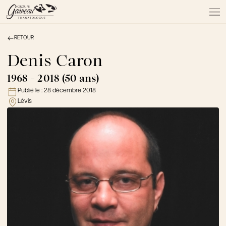
RETOUR
À PROPOS
NOS SERVICES
Denis Caron
NOS PRODUITS
1968 - 2018 (50 ans)
NOTRE ÉQUIPE
Publié le :
28 décembre 2018
NOS SALONS
Lévis
AVIS DE DÉCÈS
Actualités
FAQ et mythes
Liens utiles
Témoignages
Emplois
Dons