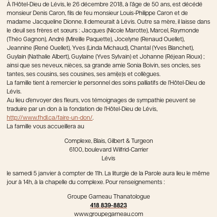
À l’Hôtel-Dieu de Lévis, le 26 décembre 2018, à l’âge de 50 ans, est décédé
monsieur Denis Caron, fils de feu monsieur Louis-Philippe Caron et de
madame Jacqueline Dionne. Il demeurait à Lévis. Outre sa mère, il laisse dans
le deuil ses frères et sœurs : Jacques (Nicole Marotte), Marcel, Raymonde
(Théo Gagnon), André (Mireille Paquette), Jocelyne (Renaud Ouellet),
Jeannine (René Ouellet), Yves (Linda Michaud), Chantal (Yves Blanchet),
Guylain (Nathalie Albert), Guylaine (Yves Sylvain) et Johanne (Réjean Rioux) ;
ainsi que ses neveux, nièces, sa grande amie Sonia Boivin, ses oncles, ses
tantes, ses cousins, ses cousines, ses ami(e)s et collègues.
La famille tient à remercier le personnel des soins palliatifs de l’Hôtel-Dieu de
Lévis.
Au lieu d’envoyer des fleurs, vos témoignages de sympathie peuvent se
traduire par un don à la fondation de l’Hôtel-Dieu de Lévis,
http://www.fhdl.ca/faire-un-don/
.
La famille vous accueillera au
Complexe, Blais, Gilbert & Turgeon
6100, boulevard Wilfrid-Carrier
Lévis
le samedi 5 janvier à compter de 11h. La liturgie de la Parole aura lieu le même
jour à 14h, à la chapelle du complexe. Pour renseignements :
Groupe Garneau Thanatologue
418 839-8823
www.groupegarneau.com