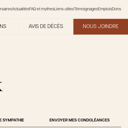
rsaires
Actualités
FAQ et mythes
Liens utiles
Témoignages
Emplois
Dons
ONS
AVIS DE DÉCÈS
NOUS JOINDRE
x
E SYMPATHIE
ENVOYER MES CONDOLÉANCES