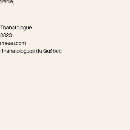
précié.
 Thanatologue
-8823
arneau.com
s thanatologues du Québec