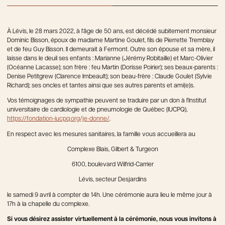
À Lévis, le 28 mars 2022, à l'âge de 50 ans, est décédé subitement monsieur
Dominic Bisson, époux de madame Martine Goulet, fils de Pierrette Tremblay
et de feu Guy Bisson. Il demeurait à Fermont. Outre son épouse et sa mère, il
laisse dans le deuil ses enfants : Marianne (Jérémy Robitaille) et Marc-Olivier
(Océanne Lacasse); son frère : feu Martin (Dorisse Poirier); ses beaux-parents :
Denise Petitgrew (Clarence Imbeault); son beau-frère : Claude Goulet (Sylvie
Richard); ses oncles et tantes ainsi que ses autres parents et ami(e)s.
Vos témoignages de sympathie peuvent se traduire par un don à l'Institut
universitaire de cardiologie et de pneumologie de Québec (IUCPQ),
https://fondation-iucpq.org/je-donne/
.
En respect avec les mesures sanitaires, la famille vous accueillera au
Complexe Blais, Gilbert & Turgeon
6100, boulevard Wilfrid-Carrier
Lévis, secteur Desjardins
le samedi 9 avril à compter de 14h. Une cérémonie aura lieu le même jour à
17h à la chapelle du complexe.
Si vous désirez assister virtuellement à la cérémonie, nous vous invitons à