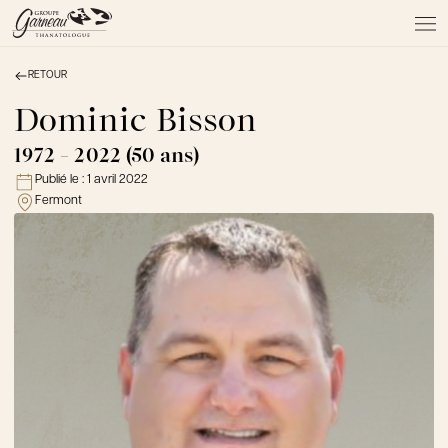
RETOUR
À PROPOS
NOS SERVICES
Dominic Bisson
NOS PRODUITS
1972 - 2022 (50 ans)
NOTRE ÉQUIPE
Publié le :
1 avril 2022
NOS SALONS
Fermont
AVIS DE DÉCÈS
Actualités
FAQ et mythes
Liens utiles
Témoignages
Emplois
Dons