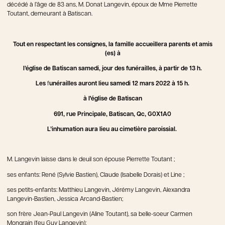
décédé à l’âge de 83 ans, M. Donat Langevin, époux de Mme Pierrette
Toutant, demeurant à Batiscan.
Tout en respectant les consignes, la famille accueillera parents et amis
(es) à
l’église de Batiscan samedi, jour des funérailles, à partir de 13 h.
Les
f
unérailles auront lieu samedi 12 mars 2022 à 15 h.
à l'église de Batiscan
691, rue Principale, Batiscan, Qc, G0X1A0
L’inhumation aura lieu au cimetière paroissial.
M. Langevin laisse dans le deuil son épouse Pierrette Toutant ;
ses enfants: René (Sylvie Bastien), Claude (Isabelle Dorais) et Line ;
ses petits-enfants: Matthieu Langevin, Jérémy Langevin, Alexandra
Langevin-Bastien, Jessica Arcand-Bastien;
son frère Jean-Paul Langevin (Aline Toutant), sa belle-soeur Carmen
Mongrain (feu Guy Langevin);