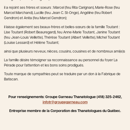
il a rejoint ses frères et soeurs : Marcel (feu Rita Carignan), Marie-Rose (feu
Marcel Marchand), Lucille (feu Jean C. St-Onge), Angéline (feu Robert
Gendron) et Anita (feu Marcel Gendron);
il laisse également ses beaux-frères et belles-sœurs de la famille Toutant :
Lise Toutant (Robert Beauregard), feu Anne-Marie Toutant, Janine Toutant
(feu Jean-Louis Veillette), Thérèse Toutant (Albert Veillette), Michel Toutant
(Louise Lessard) et Hélène Toutant;
ainsi que plusieurs neveux, nièces, cousins, cousines et de nombreux ami(e)s
La famille désire témoigner sa reconnaissance au personnel du foyer La
Pérade pour l’attention et les bons soins prodigués.
Toute marque de sympathies peut se traduire par un don à la Fabrique de
Batiscan.
Pour renseignements: Groupe Garneau Thanatologue (418) 325-2462,
infotr@groupegarneau.com
Entreprise membre de la Corporation des Thanatologues du Québec.