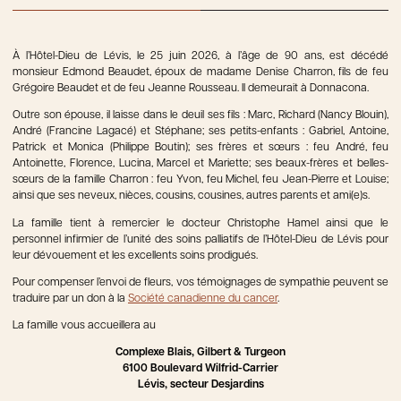
À l’Hôtel-Dieu de Lévis, le 25 juin 2026, à l’âge de 90 ans, est décédé
monsieur Edmond Beaudet, époux de madame Denise Charron, fils de feu
Grégoire Beaudet et de feu Jeanne Rousseau. Il demeurait à Donnacona.
Outre son épouse, il laisse dans le deuil ses fils : Marc, Richard (Nancy Blouin),
André (Francine Lagacé) et Stéphane; ses petits-enfants : Gabriel, Antoine,
Patrick et Monica (Philippe Boutin); ses frères et sœurs : feu André, feu
Antoinette, Florence, Lucina, Marcel et Mariette; ses beaux-frères et belles-
sœurs de la famille Charron : feu Yvon, feu Michel, feu Jean-Pierre et Louise;
ainsi que ses neveux, nièces, cousins, cousines, autres parents et ami(e)s.
La famille tient à remercier le docteur Christophe Hamel ainsi que le
personnel infirmier de l’unité des soins palliatifs de l’Hôtel-Dieu de Lévis pour
leur dévouement et les excellents soins prodigués.
Pour compenser l’envoi de fleurs, vos témoignages de sympathie peuvent se
traduire par un don à la
Société canadienne du cancer
.
La famille vous accueillera au
Complexe Blais, Gilbert & Turgeon
6100 Boulevard Wilfrid-Carrier
Lévis, secteur Desjardins