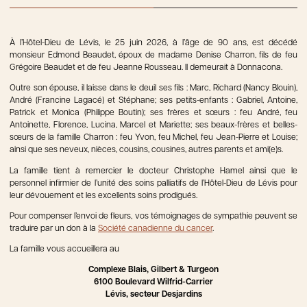
À l’Hôtel-Dieu de Lévis, le 25 juin 2026, à l’âge de 90 ans, est décédé
monsieur Edmond Beaudet, époux de madame Denise Charron, fils de feu
Grégoire Beaudet et de feu Jeanne Rousseau. Il demeurait à Donnacona.
Outre son épouse, il laisse dans le deuil ses fils : Marc, Richard (Nancy Blouin),
André (Francine Lagacé) et Stéphane; ses petits-enfants : Gabriel, Antoine,
Patrick et Monica (Philippe Boutin); ses frères et sœurs : feu André, feu
Antoinette, Florence, Lucina, Marcel et Mariette; ses beaux-frères et belles-
sœurs de la famille Charron : feu Yvon, feu Michel, feu Jean-Pierre et Louise;
ainsi que ses neveux, nièces, cousins, cousines, autres parents et ami(e)s.
La famille tient à remercier le docteur Christophe Hamel ainsi que le
personnel infirmier de l’unité des soins palliatifs de l’Hôtel-Dieu de Lévis pour
leur dévouement et les excellents soins prodigués.
Pour compenser l’envoi de fleurs, vos témoignages de sympathie peuvent se
traduire par un don à la
Société canadienne du cancer
.
La famille vous accueillera au
Complexe Blais, Gilbert & Turgeon
6100 Boulevard Wilfrid-Carrier
Lévis, secteur Desjardins