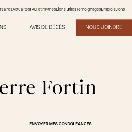
rsaires
Actualités
FAQ et mythes
Liens utiles
Témoignages
Emplois
Dons
ONS
AVIS DE DÉCÈS
NOUS JOINDRE
erre Fortin
ENVOYER MES CONDOLÉANCES