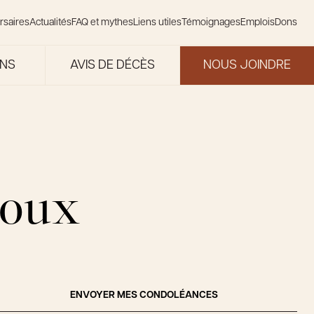
rsaires
Actualités
FAQ et mythes
Liens utiles
Témoignages
Emplois
Dons
ONS
AVIS DE DÉCÈS
NOUS JOINDRE
coux
ENVOYER MES CONDOLÉANCES