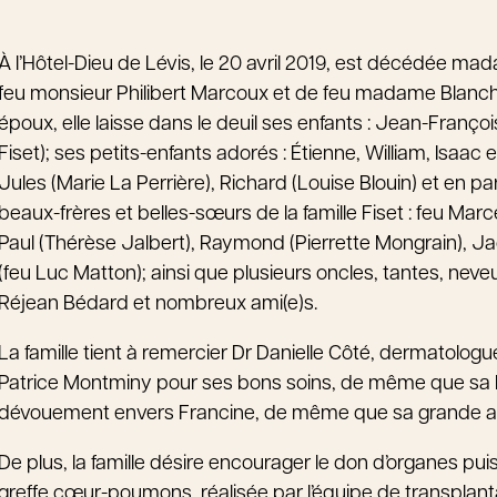
À l’Hôtel-Dieu de Lévis, le 20 avril 2019, est décédée ma
feu monsieur Philibert Marcoux et de feu madame Blanch
époux, elle laisse dans le deuil ses enfants : Jean-Franç
Fiset); ses petits-enfants adorés : Étienne, William, Isaac 
Jules (Marie La Perrière), Richard (Louise Blouin) et en p
beaux-frères et belles-sœurs de la famille Fiset : feu Ma
Paul (Thérèse Jalbert), Raymond (Pierrette Mongrain), Ja
(feu Luc Matton); ainsi que plusieurs oncles, tantes, neve
Réjean Bédard et nombreux ami(e)s.
La famille tient à remercier Dr Danielle Côté, dermatolog
Patrice Montminy pour ses bons soins, de même que sa b
dévouement envers Francine, de même que sa grande ami
De plus, la famille désire encourager le don d’organes pu
greffe cœur-poumons, réalisée par l’équipe de transplanta