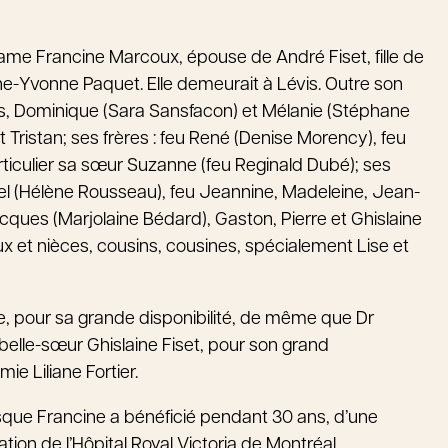
dame Francine Marcoux, épouse de André Fiset, fille de
e-Yvonne Paquet. Elle demeurait à Lévis. Outre son
ois, Dominique (Sara Sansfacon) et Mélanie (Stéphane
et Tristan; ses frères : feu René (Denise Morency), feu
articulier sa sœur Suzanne (feu Reginald Dubé); ses
rcel (Hélène Rousseau), feu Jeannine, Madeleine, Jean-
cques (Marjolaine Bédard), Gaston, Pierre et Ghislaine
ux et nièces, cousins, cousines, spécialement Lise et
ue, pour sa grande disponibilité, de même que Dr
elle-sœur Ghislaine Fiset, pour son grand
e Liliane Fortier.
isque Francine a bénéficié pendant 30 ans, d’une
tion de l’Hôpital Royal Victoria de Montréal.