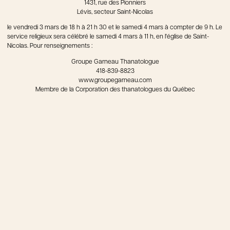
1431, rue des Pionniers
Lévis, secteur Saint-Nicolas
le vendredi 3 mars de 18 h à 21 h 30 et le samedi 4 mars à compter de 9 h. Le
service religieux sera célébré le samedi 4 mars à 11 h, en l'église de Saint-
Nicolas.
Pour renseignements :
Groupe Garneau Thanatologue
418-839-8823
www.groupegarneau.com
Membre de la Corporation des thanatologues du Québec