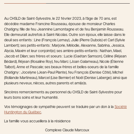
Au CHSLD de Saint-Sylvestre, le 22 février 2023, à l'âge de 70 ans, est
décédée madame Francine Rousseau, épouse de monsieur Charles
Chatigny, fille de feu Jeannine Lamontagne et de feu Benjamin Rousseau.
Elle demeurait autrefois à Saint-Nicolas. Outre son époux, elle laisse dans le
deuil ses enfants : Line (François Lemay), Julie (Pierre Dubois) et Carl (Sylvie
Lambert); ses petits-enfants : Marjorie, Mélodie, Alexanne, Sabrina, Jessica,
Alycia, Maxim et leur conjoint(e); ses arrière-petits-enfants : Nathan, Mael,
Jacob et Dilan; ses frères et soeurs : Lucie (Gaétan Samson), Céline (Réjean
Bédard), Réjean (Rosaline Roy), feu Marc (Joan Galarneau), Nicole (Étienne
Talbot), Anne et Pascale; ses beaux-frères et belles-soeurs de la famille
Chatigny : Jocelyne (Jean-Paul Plante), feu François (Denise Côté), Michel
(Rollande Martineau), Marcel (Lise Bernier) et Noël (Denise Laberge); ainsi que
plusieurs neveux, nièces, autres parents et ami(e)s.
Sincères remerciements au personnel du CHSLD de Saint-Sylvestre pour
leurs bons soins et leur humanité.
Vos témoignages de sympathie peuvent se traduire par un don à la
Société
Huntington du Québec
.
La famille vous accueillera à la résidence
Complexe Claude Marcoux