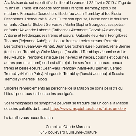
À la Maison de soins palliatifs du Littoral, le vendredi 22 février 2019, à l’âge de
79 ans et 11 mois, est décédé monsieur François Tremblay, époux de
madame Françoise Desrochers, fils de feu Jean Tremblay et feu Élodia
Deschênes. Il demeurait à Lévis. Outre son épouse, il laisse dans le deuil ses
enfants : Chantal (Robert Gervais) et Martin (Sophie Gourgues); ses petits-
enfants : Alexandre Labonté (Catherine), Alexandre Gervais (Alexandra),
Antoine et Frédérique; ses frères et sœurs : Gabrielle (feu Henri Frongillo) et
Thomas (Réjeanne Aubé); ses beaux-frères et belles-sœurs : Pierrette
Desrochers (Jean-Guy Plante), Jean Desrochers (Lise Fournier), Irène Bernier
(feu Lucien Tremblay), Claire Munger (feu Alfred Tremblay), Jeannine Aubin
(feu Maurice Tremblay); ainsi que ses neveux et nièces, cousins et cousines,
autres parents et ami(e )s. Il est allé rejoindre ses frères et sœurs, beaux-
frères et belles-sœurs : Jean-Paul Tremblay (Marie-Paul Bernier), Gérard
Tremblay (Hélène Patry), Marguerite Tremblay (Donald Juneau) et Rosaire
Tremblay (Thérèse Talbot).
Sincères remerciements au personnel de la Maison de soins palliatifs du
Littoral pour tous les bons soins prodigués.
Vos témoignages de sympathie peuvent se traduire par un don à la Maison
de soins palliatifs du Littoral.
https://www.mspdulittoral.com/faites-un-don/
La famille vous accueillera au
Complexe Claude Marcoux
1845, boulevard Guillaume-Couture