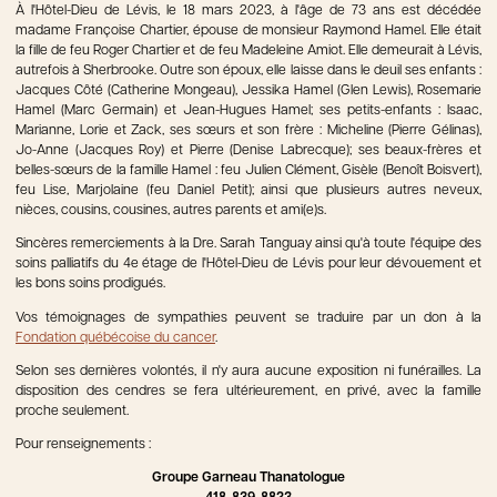
À l'Hôtel-Dieu de Lévis, le 18 mars 2023, à l'âge de 73 ans est décédée
madame Françoise Chartier, épouse de monsieur Raymond Hamel. Elle était
la fille de feu Roger Chartier et de feu Madeleine Amiot. Elle demeurait à Lévis,
autrefois à Sherbrooke. Outre son époux, elle laisse dans le deuil ses enfants :
Jacques Côté (Catherine Mongeau), Jessika Hamel (Glen Lewis), Rosemarie
Hamel (Marc Germain) et Jean-Hugues Hamel; ses petits-enfants : Isaac,
Marianne, Lorie et Zack, ses sœurs et son frère : Micheline (Pierre Gélinas),
Jo-Anne (Jacques Roy) et Pierre (Denise Labrecque); ses beaux-frères et
belles-sœurs de la famille Hamel : feu Julien Clément, Gisèle (Benoît Boisvert),
feu Lise, Marjolaine (feu Daniel Petit); ainsi que plusieurs autres neveux,
nièces, cousins, cousines, autres parents et ami(e)s.
Sincères remerciements à la Dre. Sarah Tanguay ainsi qu'à toute l'équipe des
soins palliatifs du 4e étage de l'Hôtel-Dieu de Lévis pour leur dévouement et
les bons soins prodigués.
Vos témoignages de sympathies peuvent se traduire par un don à la
Fondation québécoise du cancer
.
Selon ses dernières volontés, il n'y aura aucune exposition ni funérailles. La
disposition des cendres se fera ultérieurement, en privé, avec la famille
proche seulement.
Pour renseignements :
Groupe Garneau Thanatologue