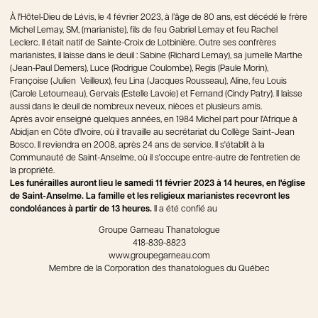
À l'Hôtel-Dieu de Lévis, le 4 février 2023, à l’âge de 80 ans, est décédé le frère
Michel Lemay, SM, (marianiste), fils de feu Gabriel Lemay et feu Rachel
Leclerc. Il était natif de Sainte-Croix de Lotbinière. Outre ses confrères
marianistes, il laisse dans le deuil : Sabine (Richard Lemay), sa jumelle Marthe
(Jean-Paul Demers), Luce (Rodrigue Coulombe), Regis (Paule Morin),
Françoise (Julien Veilleux), feu Lina (Jacques Rousseau), Aline, feu Louis
(Carole Letourneau), Gervais (Estelle Lavoie) et Fernand (Cindy Patry). Il laisse
aussi dans le deuil de nombreux neveux, nièces et plusieurs amis.
Après avoir enseigné quelques années, en 1984 Michel part pour l'Afrique à
Abidjan en Côte d'Ivoire, où il travaille au secrétariat du Collège Saint-Jean
Bosco. Il reviendra en 2008, après 24 ans de service. Il s'établit à la
Communauté de Saint-Anselme, où il s'occupe entre-autre de l'entretien de
la propriété.
Les funérailles auront lieu le samedi 11 février 2023 à 14 heures, en l'église
de Saint-Anselme. La famille et les religieux marianistes recevront les
condoléances à partir de 13 heures.
Il a été confié au
Groupe Garneau Thanatologue
418-839-8823
www.groupegarneau.com
Membre de la Corporation des thanatologues du Québec