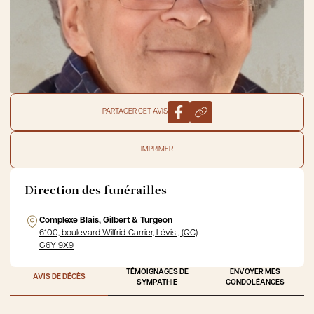
PARTAGER CET AVIS
IMPRIMER
Direction des funérailles
Complexe Blais, Gilbert & Turgeon
6100, boulevard Wilfrid-Carrier, Lévis , (QC)
G6Y 9X9
TÉMOIGNAGES DE
ENVOYER MES
AVIS DE DÉCÈS
SYMPATHIE
CONDOLÉANCES