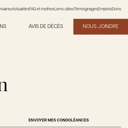
rsaires
Actualités
FAQ et mythes
Liens utiles
Témoignages
Emplois
Dons
ONS
AVIS DE DÉCÈS
NOUS JOINDRE
n
ENVOYER MES CONDOLÉANCES