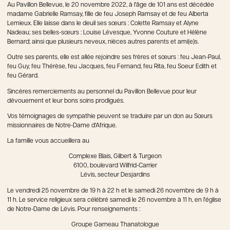
Au Pavillon Bellevue, le 20 novembre 2022, à l'âge de 101 ans est décédée
madame Gabrielle Ramsay, fille de feu Joseph Ramsay et de feu Alberta
Lemieux. Elle laisse dans le deuil ses sœurs : Colette Ramsay et Alyne
Nadeau; ses belles-sœurs : Louise Lévesque, Yvonne Couture et Hélène
Bernard; ainsi que plusieurs neveux, nièces autres parents et ami(e)s.
Outre ses parents, elle est allée rejoindre ses frères et sœurs : feu Jean-Paul,
feu Guy, feu Thérèse, feu Jacques, feu Fernand, feu Rita, feu Soeur Edith et
feu Gérard.
Sincères remerciements au personnel du Pavillon Bellevue pour leur
dévouement et leur bons soins prodigués.
Vos témoignages de sympathie peuvent se traduire par un don au Sœurs
missionnaires de Notre-Dame d'Afrique.
La famille vous accueillera au
Complexe Blais, Gilbert & Turgeon
6100, boulevard Wilfrid-Carrier
Lévis, secteur Desjardins
Le vendredi 25 novembre de 19 h à 22 h et le samedi 26 novembre de 9 h à
11 h. Le service religieux sera célébré samedi le 26 novembre à 11 h, en l'église
de Notre-Dame de Lévis. Pour renseignements :
Groupe Garneau Thanatologue