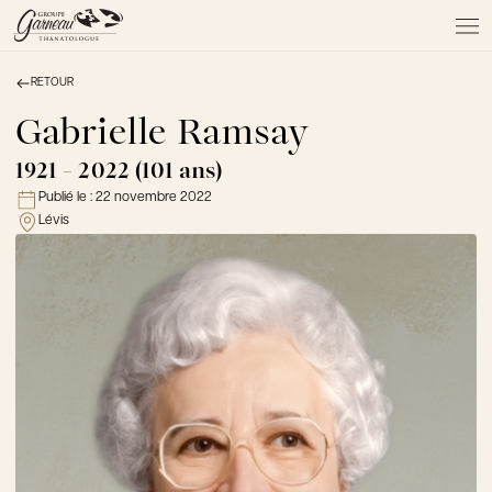
RETOUR
À PROPOS
NOS SERVICES
Gabrielle Ramsay
NOS PRODUITS
1921 - 2022 (101 ans)
NOTRE ÉQUIPE
Publié le :
22 novembre 2022
NOS SALONS
Lévis
AVIS DE DÉCÈS
Actualités
FAQ et mythes
Liens utiles
Témoignages
Emplois
Dons