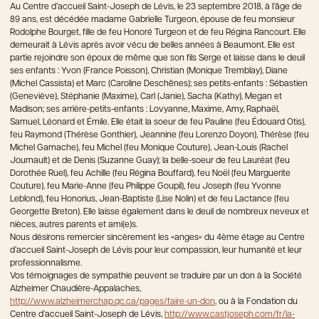
Au Centre d’accueil Saint-Joseph de Lévis, le 23 septembre 2018, à l’âge de
89 ans, est décédée madame Gabrielle Turgeon, épouse de feu monsieur
Rodolphe Bourget, fille de feu Honoré Turgeon et de feu Régina Rancourt. Elle
demeurait à Lévis après avoir vécu de belles années à Beaumont. Elle est
partie rejoindre son époux de même que son fils Serge et laisse dans le deuil
ses enfants : Yvon (France Poisson), Christian (Monique Tremblay), Diane
(Michel Cassista) et Marc (Caroline Deschênes); ses petits-enfants : Sébastien
(Geneviève), Stéphanie (Maxime), Carl (Janie), Sacha (Kathy), Megan et
Madison; ses arrière-petits-enfants : Lovyanne, Maxime, Amy, Raphaël,
Samuel, Léonard et Émile. Elle était la soeur de feu Pauline (feu Édouard Otis),
feu Raymond (Thérèse Gonthier), Jeannine (feu Lorenzo Doyon), Thérèse (feu
Michel Gamache), feu Michel (feu Monique Couture), Jean-Louis (Rachel
Journault) et de Denis (Suzanne Guay); la belle-soeur de feu Lauréat (feu
Dorothée Ruel), feu Achille (feu Régina Bouffard), feu Noël (feu Marguerite
Couture), feu Marie-Anne (feu Philippe Goupil), feu Joseph (feu Yvonne
Leblond), feu Honorius, Jean-Baptiste (Lise Nolin) et de feu Lactance (feu
Georgette Breton). Elle laisse également dans le deuil de nombreux neveux et
nièces, autres parents et ami(e)s.
Nous désirons remercier sincèrement les «anges» du 4ème étage au Centre
d’accueil Saint-Joseph de Lévis pour leur compassion, leur humanité et leur
professionnalisme.
Vos témoignages de sympathie peuvent se traduire par un don à la Société
Alzheimer Chaudière-Appalaches,
http://www.alzheimerchap.qc.ca/pages/faire-un-don
, ou à la Fondation du
Centre d’accueil Saint-Joseph de Lévis,
http://www.castjoseph.com/fr/la-