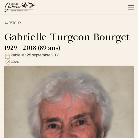
RETOUR
À PROPOS
NOS SERVICES
Gabrielle Turgeon Bourget
NOS PRODUITS
1929 - 2018 (89 ans)
NOTRE ÉQUIPE
Publié le :
25 septembre 2018
NOS SALONS
Lévis
AVIS DE DÉCÈS
Actualités
FAQ et mythes
Liens utiles
Témoignages
Emplois
Dons