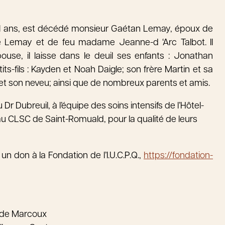
e 71 ans, est décédé monsieur Gaétan Lemay, époux de
 Lemay et de feu madame Jeanne-d ‘Arc Talbot. Il
ouse, il laisse dans le deuil ses enfants : Jonathan
ts-fils : Kayden et Noah Daigle; son frère Martin et sa
 et son neveu; ainsi que de nombreux parents et amis.
r Dubreuil, à l’équipe des soins intensifs de l’Hôtel-
au CLSC de Saint-Romuald, pour la qualité de leurs
 don à la Fondation de l’I.U.C.P.Q.,
https://fondation-
ude Marcoux