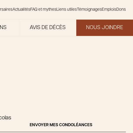
rsaires
Actualités
FAQ et mythes
Liens utiles
Témoignages
Emplois
Dons
ONS
AVIS DE DÉCÈS
NOUS JOINDRE
colas
ENVOYER MES CONDOLÉANCES