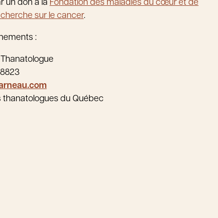
r un don à la
Fondation des maladies du cœur et de
echerche sur le cancer
.
nements :
 Thanatologue
-8823
arneau.com
s thanatologues du Québec