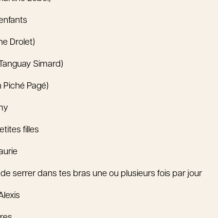
 enfants
ne Drolet)
 Tanguay Simard)
n Piché Pagé)
my
tites filles
aurie
et de serrer dans tes bras une ou plusieurs fois par jour
Alexis
ères