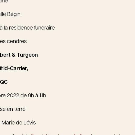
iane
ille Bégin
 à la résidence funéraire
des cendres
lbert & Turgeon
frid-Carrier,
 QC
re 2022 de 9h à 11h
ise en terre
-Marie de Lévis