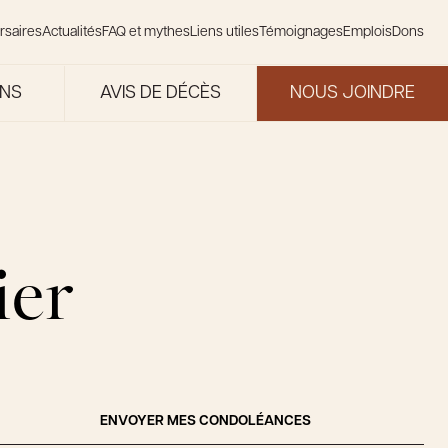
rsaires
Actualités
FAQ et mythes
Liens utiles
Témoignages
Emplois
Dons
ONS
AVIS DE DÉCÈS
NOUS JOINDRE
ier
ENVOYER MES CONDOLÉANCES