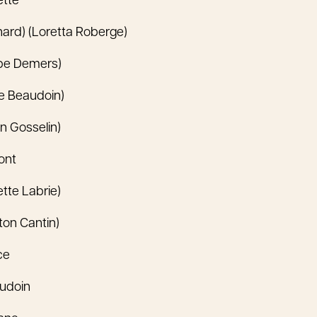
ette
rd) (Loretta Roberge)
ppe Demers)
e Beaudoin)
n Gosselin)
ont
ette Labrie)
ton Cantin)
ce
udoin