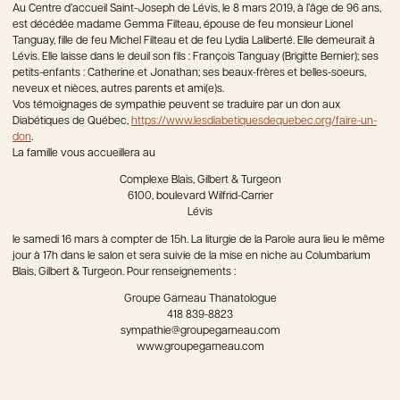
Au Centre d’accueil Saint-Joseph de Lévis, le 8 mars 2019, à l’âge de 96 ans,
est décédée madame Gemma Filteau, épouse de feu monsieur Lionel
Tanguay, fille de feu Michel Filteau et de feu Lydia Laliberté. Elle demeurait à
Lévis. Elle laisse dans le deuil son fils : François Tanguay (Brigitte Bernier); ses
petits-enfants : Catherine et Jonathan; ses beaux-frères et belles-soeurs,
neveux et nièces, autres parents et ami(e)s.
Vos témoignages de sympathie peuvent se traduire par un don aux
Diabétiques de Québec,
https://www.lesdiabetiquesdequebec.org/faire-un-
don
.
La famille vous accueillera au
Complexe Blais, Gilbert & Turgeon
6100, boulevard Wilfrid-Carrier
Lévis
le samedi 16 mars à compter de 15h. La liturgie de la Parole aura lieu le même
jour à 17h dans le salon et sera suivie de la mise en niche au Columbarium
Blais, Gilbert & Turgeon. Pour renseignements :
Groupe Garneau Thanatologue
418 839-8823
sympathie@groupegarneau.com
www.groupegarneau.com