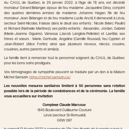
Au C.H.U.L de Québec, le 29 janvier 2022, à l'âge de 78 ans, est décédé
monsieur Gérard Bélanger, époux de feu madame Jacqueline Désy, conjoint
des quatres dernières années de madame Johanne Hagan, fils de feu
monsieur Jean Bélanger et de feu madame Lucile Anctil. Il demeurait à Lévis,
secteur Saint-Nicolas. Il laisse dans le deuil ses enfants : Nicole (Marc Paulin)
et Richard (Nathalie Martinez); ses petits-enfants : Alexandre, Jordan, Gabriel
(Marie-Jeanne Giguère), Vanessa (Jacob Langlois-Pelletier) et Laetitia; ses
frères et sœurs : Marie, Gertrude, Angeline (Camille Roussel), feu Cyprien et
Jean-Robert (Alice Fortin); ainsi que plusieurs neveux, nièces, cousins,
cousines, autres parents et ami(e)s.
La famille tient à remercier tout le personnel soignant du C.H.U.L de Québec
pour les bons soins prodigués.
Vos témoignages de sympathie peuvent se traduire par un don à la Maison
Michel-Sarrazin.
https://michel-sarrazin.ca/
Les nouvelles mesures sanitaires limitent à 50 personnes sans rotation
possible lors de la période de condoléances et de la cérémonie. La famille
vous accueillera sur invitation
Complexe Claude Marcoux
1845 Boulevard Guillaume-Couture
Lévis (secteur St-Romuald)
G6W 0R7