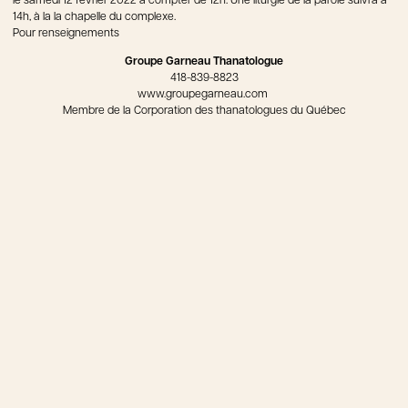
le samedi 12 février 2022 à compter de 12h. Une liturgie de la parole suivra à
14h, à la la chapelle du complexe.
Pour renseignements
Groupe Garneau Thanatologue
418-839-8823
www.groupegarneau.com
Membre de la Corporation des thanatologues du Québec