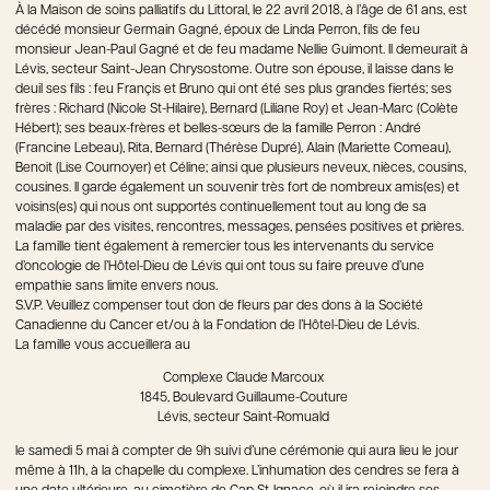
À la Maison de soins palliatifs du Littoral, le 22 avril 2018, à l’âge de 61 ans, est
décédé monsieur Germain Gagné, époux de Linda Perron, fils de feu
monsieur Jean-Paul Gagné et de feu madame Nellie Guimont. Il demeurait à
Lévis, secteur Saint-Jean Chrysostome. Outre son épouse, il laisse dans le
deuil ses fils : feu Françis et Bruno qui ont été ses plus grandes fiertés; ses
frères : Richard (Nicole St-Hilaire), Bernard (Liliane Roy) et Jean-Marc (Colète
Hébert); ses beaux-frères et belles-sœurs de la famille Perron : André
(Francine Lebeau), Rita, Bernard (Thérèse Dupré), Alain (Mariette Comeau),
Benoit (Lise Cournoyer) et Céline; ainsi que plusieurs neveux, nièces, cousins,
cousines. Il garde également un souvenir très fort de nombreux amis(es) et
voisins(es) qui nous ont supportés continuellement tout au long de sa
maladie par des visites, rencontres, messages, pensées positives et prières.
La famille tient également à remercier tous les intervenants du service
d’oncologie de l’Hôtel-Dieu de Lévis qui ont tous su faire preuve d’une
empathie sans limite envers nous.
S.V.P. Veuillez compenser tout don de fleurs par des dons à la Société
Canadienne du Cancer et/ou à la Fondation de l’Hôtel-Dieu de Lévis.
La famille vous accueillera au
Complexe Claude Marcoux
1845, Boulevard Guillaume-Couture
Lévis, secteur Saint-Romuald
le samedi 5 mai à compter de 9h suivi d’une cérémonie qui aura lieu le jour
même à 11h, à la chapelle du complexe. L’inhumation des cendres se fera à