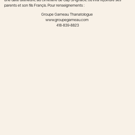
une date ultérieure, au cimetière de Cap St-Ignace, où il ira rejoindre ses
parents et son fils Françis. Pour renseignements :
Groupe Garneau Thanatologue
www.groupegarneau.com
418-839-8823