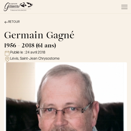
RETOUR
À PROPOS
NOS SERVICES
Germain Gagné
NOS PRODUITS
1956 - 2018 (61 ans)
NOTRE ÉQUIPE
Publié le :
24 avril 2018
NOS SALONS
Lévis, Saint-Jean Chrysostome
AVIS DE DÉCÈS
Actualités
FAQ et mythes
Liens utiles
Témoignages
Emplois
Dons