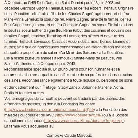
À Québec, au CHSLD du Domaine Saint-Dominique, le 13 juin 2018, est
décédée Gertrude Gagné Thériault, épouse de feu Robert Thériault. Originaire
de La Pocatière, elle était la fille de feu Charles Gagné, agronome, et de feu
Marie-Anna Lemieux; la soeur de feu Pierre Gagné, l’ainé de la famille, de feu
Paul Gagné, son jumeau, et de feu Charlotte Gagné, sa soeur. Elle laisse dans
le deuil sa soeur Esther Gagné (feu René Raby); des cousines et cousins des
familles Gagné, Lemieux, Tremblay et Lacroix; des nièces et neveux des
familles Thériault, Lévesque, Cazes et Hudon; des amies : Denise, Lilianne et
autres; ainsi que de nombreuses connaissances en raison de son métier de
chapelière propriétaire du salon »Au Miroir des Saisons » à La Pocatière.
Elle a résidé plusieurs années à Rimouski, Sainte-Marie de Beauce, Ville
Sainte-Catherine et à Québec depuis 2013.
Reconnaissance spéciale au Dr Bruno Denis pour son humanité et sa
communication remarquable dans l’exercice de sa profession dans les soins
des ainés. Reconnaissance également à toute l’équipe du personnel de soins
er
et d’encadrement du 1
étage : Stacy, Zaneb, Johanne, Marlène, Aïcha,
Émilia et tous les autres….
Vos témoignages de sympathie peuvent se traduire par des prières, des
offrandes de messes, un don à la Fondation Bouchard
(
http://www.leadercsa.com/fondation-bouchard,9,159
), à la Fondation des
maladies du coeur et de l’AVC (
http://www.coeuretavc.ca/
) ou à la Société
canadienne du cancer (
http://www.cancer.ca/fr-ca/donate/?region=qc
).
La famille vous accueillera au
Complexe Claude Marcoux