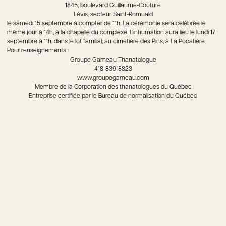
1845, boulevard Guillaume-Couture
Lévis, secteur Saint-Romuald
le samedi 15 septembre à compter de 11h. La cérémonie sera célébrée le
même jour à 14h, à la chapelle du complexe. L’inhumation aura lieu le lundi 17
septembre à 11h, dans le lot familial, au cimetière des Pins, à La Pocatière.
Pour renseignements :
Groupe Garneau Thanatologue
418-839-8823
www.groupegarneau.com
Membre de la Corporation des thanatologues du Québec
Entreprise certifiée par le Bureau de normalisation du Québec