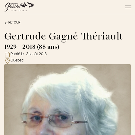
RETOUR
À PROPOS
NOS SERVICES
Gertrude Gagné Thériault
NOS PRODUITS
1929 - 2018 (88 ans)
NOTRE ÉQUIPE
Publié le :
31 août 2018
NOS SALONS
Québec
AVIS DE DÉCÈS
Actualités
FAQ et mythes
Liens utiles
Témoignages
Emplois
Dons